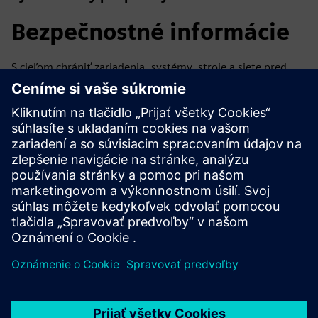
Bezpečnostné informácie
S cieľom chrániť zariadenia, systémy, stroje a siete pred
kybernetickými hrozbami je potrebné implementovať — a
neustále udržiavať — holistickú a najmodernejšiu
koncepciu priemyselnej bezpečnosti. Produkty a riešenia
spoločnosti Siemens tvoria len jeden prvok takejto
koncepcie. Viac informácií o priemyselnej bezpečnosti
nájdete na stránke.
Prečítajte si viac