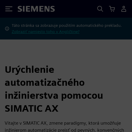
Siemens
Táto stránka sa zobrazuje použitím automatického prekladu.
Zobraziť namiesto toho v Angličtine?
Urýchlenie
automatizačného
inžinierstva pomocou
SIMATIC AX
Vitajte v SIMATIC AX, zmene paradigmy, ktorá umožňuje
inžinierom automatizácie prejsť od pevných, konvenčných