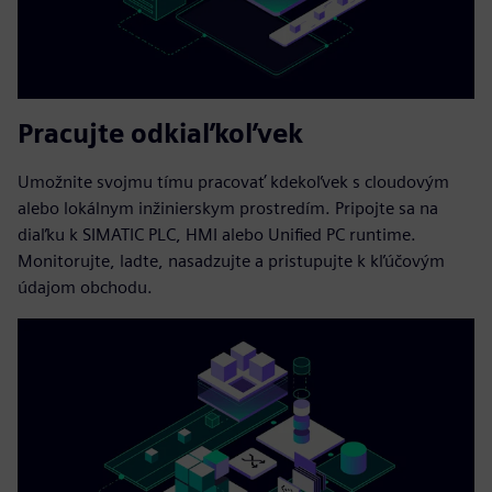
Pracujte odkiaľkoľvek
Umožnite svojmu tímu pracovať kdekoľvek s cloudovým
alebo lokálnym inžinierskym prostredím. Pripojte sa na
diaľku k SIMATIC PLC, HMI alebo Unified PC runtime.
Monitorujte, ladte, nasadzujte a pristupujte k kľúčovým
údajom obchodu.