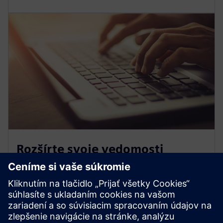
Rozšírte svoje vedomosti
Pripojte sa k bezplatným webinárom vedeným
odborníkmi, zvládnite zložité témy pomocou našich
odborných návodov a videí s návodom na PRO Tips a
získajte exkluzívny prístup k PRO Poznámkam
spoločnosti Siemens, kde nájdete najnovšie poznatky