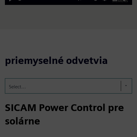
Play
Mute
Settings
PIP
Enter
fulls
priemyselné odvetvia
Select...
SICAM Power Control pre
solárne