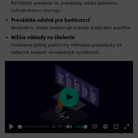
Rýchlejšie uvedenie do prevádzky vďaka jedinému
inžinierskemu nástroju
Prevádzka odolná pre budúcnosť
Modulárny dizajn podporuje prípady budúceho použitia
Nižšie náklady na školenie
Ovládanie jednej platformy nahrádza požiadavky na
odborné znalosti vo viacerých systémoch
Play
02:13
Play
Mute
Enable
Settings
PIP
Enter