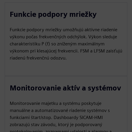
Funkcie podpory mriežky
Funkcie podpory mriežky umožňujú aktívne riadenie
výkonu počas frekvenčných odchýlok. Výkon sleduje
charakteristiku P (f) so zníženým maximálnym
výkonom pri klesajúcej frekvencii. FSM a LFSM zaisťujú
riadenú frekvenčnú odozvu.
Monitorovanie aktív a systémov
Monitorovanie majetku a systému poskytuje
manuálne a automatizované riadenie systémov s
funkciami štart/stop. Dashboardy SICAM-HMI
zobrazujú stav závodu, ktorý je podporovaný
protokolovaním, zoznamami udalostí a alarmov a