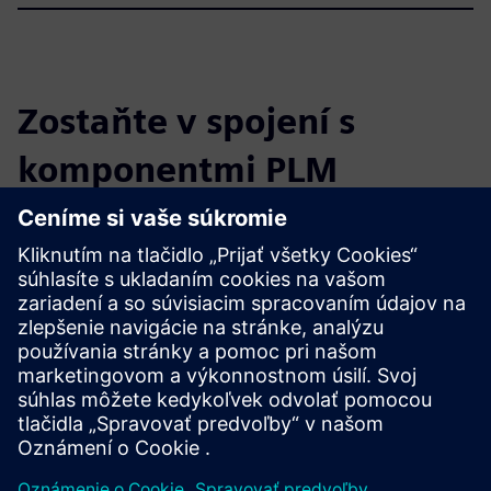
Zostaňte v spojení s
komponentmi PLM
Prečítajte si blog
Získajte nové perspektívy na PLM Components a trh PLM
všeobecne.
Navštívte blog PLM Components