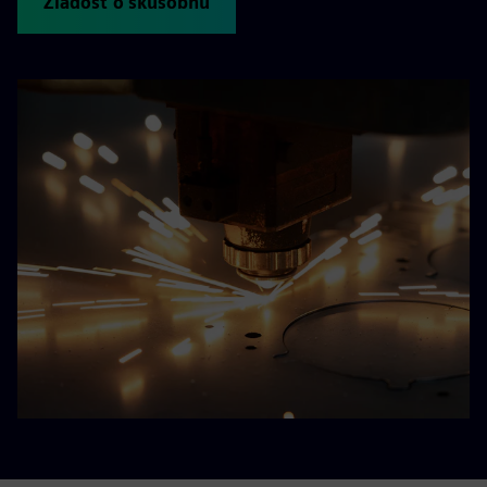
Žiadosť o skúšobnú