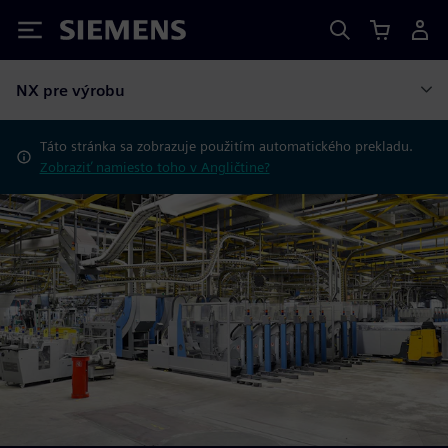
Siemens
NX pre výrobu
Táto stránka sa zobrazuje použitím automatického prekladu.
Zobraziť namiesto toho v Angličtine?