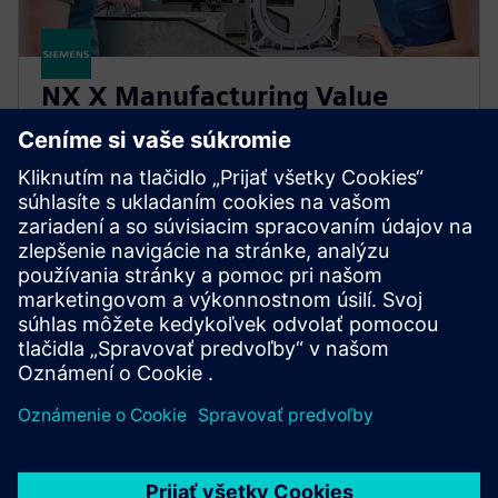
NX X Manufacturing Value
Based Licensing
Doplnky NX X Manufacturing, dodávané
prostredníctvom nášho modelu Value Based
Licensing hodnote, ponúkajú škálovateľný a
nákladovo efektívny spôsob, ako rozšíriť vaše
výrobné možnosti.