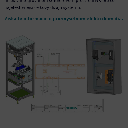
liniek v integrovanom softvérovom prostredí NX pre čo
najefektívnejší celkový dizajn systému.
Získajte informácie o priemyselnom elektrickom dizajne