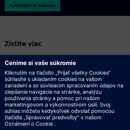
Vyskúšajte to zadarmo
Zistite viac
Preskúmajte sprievodcu kupujúcim NX X Manufacturing.
Zistite viac informácií o systémových požiadavkách,
možnostiach nasadenia a nákupu, doplnkových moduloch a
licencovaní tokenov, správe údajov a interoperabilite a
integrácii s inými produktmi.
Pozrite si sprievodcu kupujúcim NX X Manufacturing