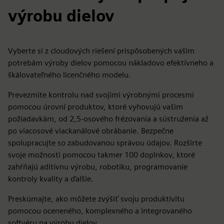
výrobu dielov
Vyberte si z cloudových riešení prispôsobených vašim
potrebám výroby dielov pomocou nákladovo efektívneho a
škálovateľného licenčného modelu.
Prevezmite kontrolu nad svojimi výrobnými procesmi
pomocou úrovní produktov, ktoré vyhovujú vašim
požiadavkám, od 2,5-osového frézovania a sústruženia až
po viacosové viackanálové obrábanie. Bezpečne
spolupracujte so zabudovanou správou údajov. Rozšírte
svoje možnosti pomocou takmer 100 doplnkov, ktoré
zahŕňajú aditívnu výrobu, robotiku, programovanie
kontroly kvality a ďalšie.
Preskúmajte, ako môžete zvýšiť svoju produktivitu
pomocou oceneného, komplexného a integrovaného
softvéru na výrobu dielov.