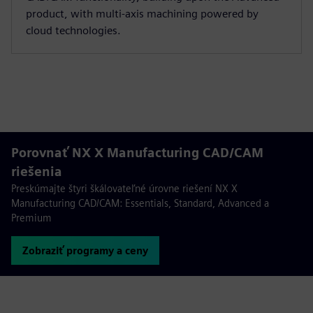
product, with multi-axis machining powered by
cloud technologies.
Porovnať NX X Manufacturing CAD/CAM
riešenia
Preskúmajte štyri škálovateľné úrovne riešení NX X
Manufacturing CAD/CAM: Essentials, Standard, Advanced a
Premium
Zobraziť programy a ceny