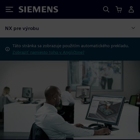
Siemens
NX pre výrobu
Táto stránka sa zobrazuje použitím automatického prekladu.
Zobraziť namiesto toho v Angličtine?