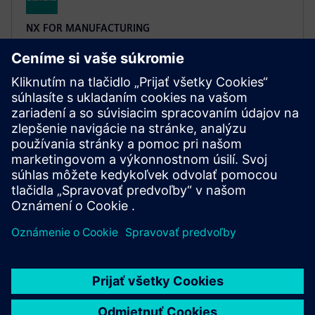
NX FOR MANUFACTURING
NX X Manufacturing CAD/CAM
Premium
Zjednodušte programovanie zložitých dielov
pomocou technológie NX X Manufacturing Premium,
vychádzajúc z produktu Advanced s viacosovým
obrábaním poháňaným cloudovými technológiami.