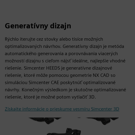
Generatívny dizajn
Rýchlo iterujte cez stovky alebo tisíce možných
optimalizovaných návrhov. Generatívny dizajn je metóda
automatického generovania a porovnávania viacerých
možností dizajnu s cieľom nájsť ideálne, najlepšie vhodné
riešenie. Simcenter HEEDS je generatívne dizajnové
riešenie, ktoré môže pomocou geometrie NX CAD so
simuláciou Simcenter CAE poskytnúť optimalizované
návrhy. Konečným výsledkom je skutočne optimalizované
riešenie, ktoré je možné potom vytlačiť 3D.
Získajte informácie o prieskume vesmíru Simcenter 3D