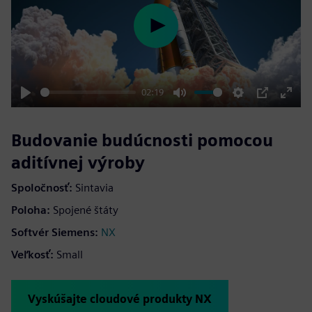
Play
02:19
Play
Mute
Settings
PIP
Enter
fulls
Budovanie budúcnosti pomocou
aditívnej výroby
Spoločnosť:
Sintavia
Poloha:
Spojené štáty
Softvér Siemens:
NX
Veľkosť:
Small
Vyskúšajte cloudové produkty NX