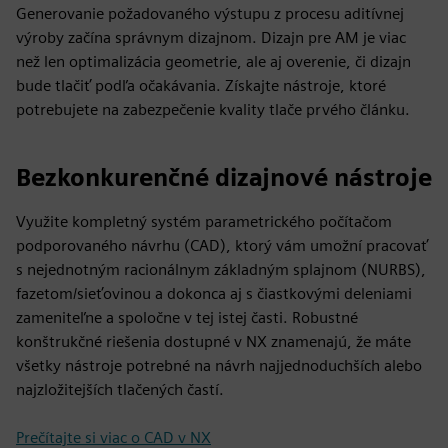
Generovanie požadovaného výstupu z procesu aditívnej
výroby začína správnym dizajnom. Dizajn pre AM je viac
než len optimalizácia geometrie, ale aj overenie, či dizajn
bude tlačiť podľa očakávania. Získajte nástroje, ktoré
potrebujete na zabezpečenie kvality tlače prvého článku.
Bezkonkurenčné dizajnové nástroje
Využite kompletný systém parametrického počítačom
podporovaného návrhu (CAD), ktorý vám umožní pracovať
s nejednotným racionálnym základným splajnom (NURBS),
fazetom/sieťovinou a dokonca aj s čiastkovými deleniami
zameniteľne a spoločne v tej istej časti. Robustné
konštrukčné riešenia dostupné v NX znamenajú, že máte
všetky nástroje potrebné na návrh najjednoduchších alebo
najzložitejších tlačených častí.
Prečítajte si viac o CAD v NX