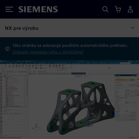
Siemens
NX pre výrobu
Táto stránka sa zobrazuje použitím automatického prekladu.
Zobraziť namiesto toho v Angličtine?