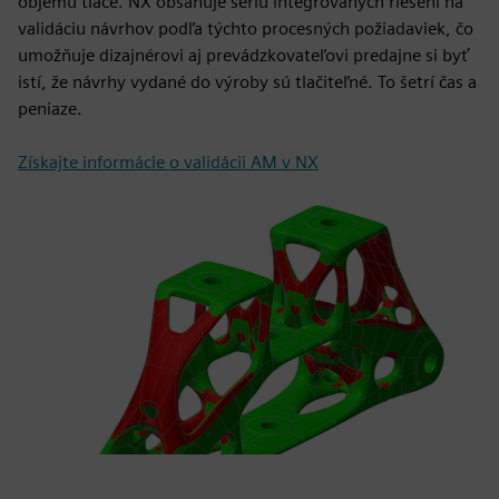
objemu tlače. NX obsahuje sériu integrovaných riešení na
validáciu návrhov podľa týchto procesných požiadaviek, čo
umožňuje dizajnérovi aj prevádzkovateľovi predajne si byť
istí, že návrhy vydané do výroby sú tlačiteľné. To šetrí čas a
peniaze.
Získajte informácie o validácii AM v NX