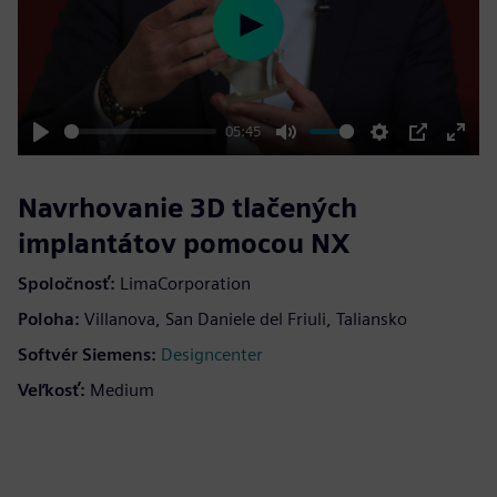
Play
05:45
Play
Mute
Settings
PIP
Enter
fulls
Navrhovanie 3D tlačených
implantátov pomocou NX
Spoločnosť:
LimaCorporation
Poloha:
Villanova, San Daniele del Friuli, Taliansko
Softvér Siemens:
Designcenter
Veľkosť:
Medium