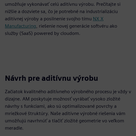
umožňuje vykonávať celú aditívnu výrobu. Prečítajte si
nižšie a dozviete sa, čo je potrebné na industrializáciu
aditívnej výroby a posilnenie svojho tímu
NX X
Manufacturing
, riešenie novej generácie softvéru ako
služby (SaaS) powered by cloudom.
Návrh pre aditívnu výrobu
Začiatok kvalitného aditívneho výrobného procesu je vždy v
dizajne. AM poskytuje možnosť vyrábať vysoko zložité
návrhy s funkciami, ako sú optimalizované povrchy a
mriežkové štruktúry. Naše aditívne výrobné riešenia vám
umožňujú navrhnúť a tlačiť zložité geometrie vo veľkom
meradle.