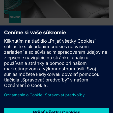
NX FOR MANUFACTURING
NX X Manufacturing CAD/CAM
Advanced
Program freeform parts with CAD/CAM functionality
building upon the Standard product, using 3-axis
milling capabilities powered by cloud technologies.