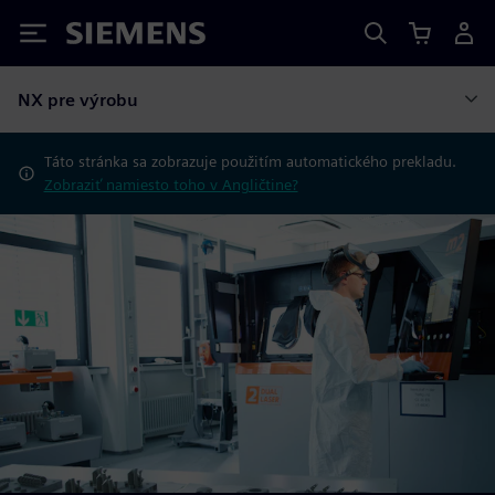
Siemens
NX pre výrobu
Táto stránka sa zobrazuje použitím automatického prekladu.
Zobraziť namiesto toho v Angličtine?