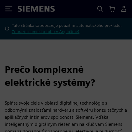
Siemens
Táto stránka sa zobrazuje použitím automatického prekladu.
Zobraziť namiesto toho v Angličtine?
Prečo komplexné
elektrické systémy?
Splňte svoje ciele v oblasti digitálnej technológie s
odbornými znalosťami hardvéru a softvéru konzultačných a
aplikačných inžinierov spoločnosti Siemens. Vďaka
inteligentným digitálnym riešeniam na kľúč vám Siemens
pomáha dosiahnuť prispôsobenú, efektívnu a budúcnosť