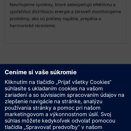
Navrhujeme systémy, ktoré zabezpečujú efektívnu a
spoľahlivú distribúciu energie a zároveň monitorujeme
problémy, ako sú poklesy napätia, prepätia a
harmonické skreslenie.
Začnite
Kontaktujte nás