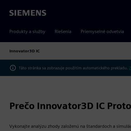
Siemens
Produkty a služby
Riešenia
Priemyselné odvetvia
Innovator3D IC
Táto stránka sa zobrazuje použitím automatického prekladu.
Z
Prečo Innovator3D IC Proto
Vykonajte analýzu zhody založenú na štandardoch a simulác