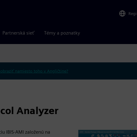
Reg
Partnerská sieť
Témy a poznatky
obraziť namiesto toho v Angličtine?
col Analyzer
iu IBIS-AMI založenú na