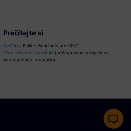
Prečítajte si
Brožúra
| Balík riešení Innovator3D IC
Séria elektronických kníh
| Váš sprievodca úspešnou
heterogénnou integráciou