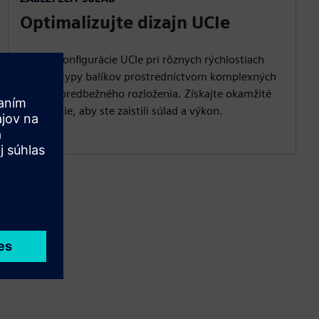
Optimalizujte dizajn UCIe
Overte konfigurácie UCIe pri rôznych rýchlostiach
triedy a typy balíkov prostredníctvom komplexných
analýza predbežného rozloženia. Získajte okamžité
informácie, aby ste zaistili súlad a výkon.