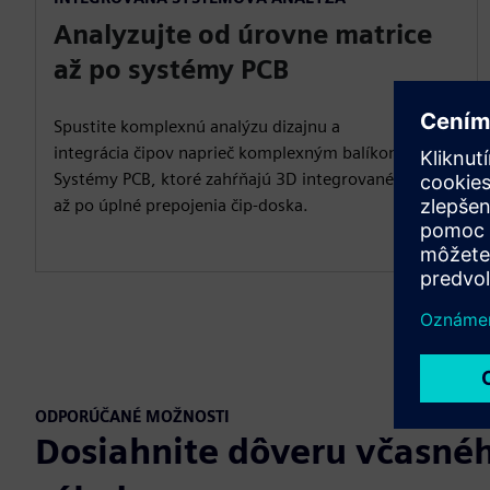
Analyzujte od úrovne matrice
až po systémy PCB
Spustite komplexnú analýzu dizajnu a
integrácia čipov naprieč komplexným balíkom a
Systémy PCB, ktoré zahŕňajú 3D integrované obvody
až po úplné prepojenia čip-doska.
ODPORÚČANÉ MOŽNOSTI
Dosiahnite dôveru včasnéh