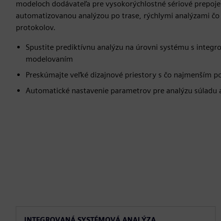
modeloch dodávateľa pre vysokorýchlostné sériové prepoje
automatizovanou analýzou po trase, rýchlymi analýzami č
protokolov.
Spustite prediktívnu analýzu na úrovni systému s inte
modelovaním
Preskúmajte veľké dizajnové priestory s čo najmenším p
Automatické nastavenie parametrov pre analýzu súladu a
INTEGROVANÁ SYSTÉMOVÁ ANALÝZA