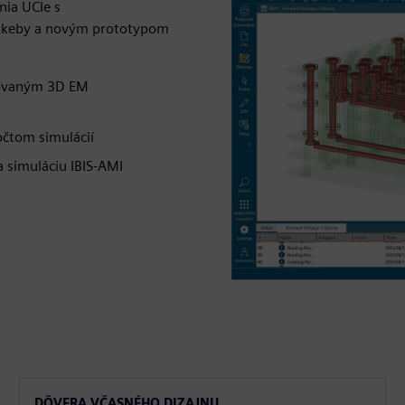
nia UCIe s
o keby a novým prototypom
grovaným 3D EM
očtom simulácií
 simuláciu IBIS-AMI
DÔVERA VČASNÉHO DIZAJNU