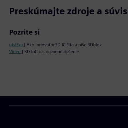
Preskúmajte zdroje a súvi
Pozrite si
ukážka
| Ako Innovator3D IC číta a píše 3Dblox
Video
| 3D InCites ocenené riešenie