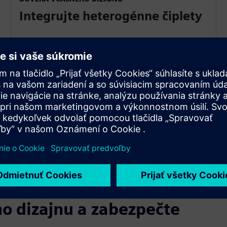
Integrujte heterogénne čiplety
Dosiahnite dôveru pred trasou v uskutočniteľnosť
návrhu
pred začatím fyzikálneho dizajnu čipletového
substrátu. Robte informované rozhodnutia o dizajne,
ako sú materiály, typ balenia a umiestnenie čipiek
prostredníctvom SI
hľadanie cesty.
o dizajnu a zabezpečte