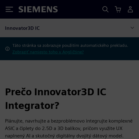
Siemens
Innovator3D IC
Táto stránka sa zobrazuje použitím automatického prekladu.
Zobraziť namiesto toho v Angličtine?
Prečo Innovator3D IC
Integrator?
Plánujte, navrhujte a bezproblémovo integrujte komplexné
ASIC a čiplety do 2.5D a 3D balíkov, pričom využite UX
naplnený AI a skutočný digitálny dvojitý dátový model.