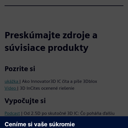
Preskúmajte zdroje a
súvisiace produkty
Pozrite si
ukážka
| Ako Innovator3D IC číta a píše 3Dblox
Video
| 3D InCites ocenené riešenie
Vypočujte si
Podcast
| Od 2.5D po skutočné 3D IC: Čo poháňa ďalšiu
vlnu integrácie
Podcast
| Prečo 3D integrované obvody potrebujú zmenu