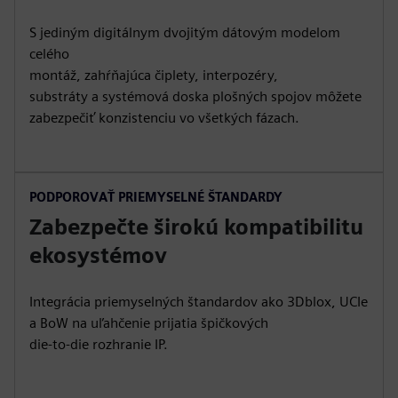
S jediným digitálnym dvojitým dátovým modelom
celého
montáž, zahŕňajúca čiplety, interpozéry,
substráty a systémová doska plošných spojov môžete
zabezpečiť konzistenciu vo všetkých fázach.
PODPOROVAŤ PRIEMYSELNÉ ŠTANDARDY
Zabezpečte širokú kompatibilitu
ekosystémov
Integrácia priemyselných štandardov ako 3Dblox, UCIe
a BoW na uľahčenie prijatia špičkových
die-to-die rozhranie IP.