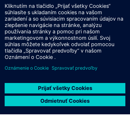
myslenia - a ako to dosiahnuť
Prečítajte si
Brožúra
| Balík riešení Innovator3D IC
Séria elektronických kníh
| Váš sprievodca úspešnou
heterogénnou integráciou