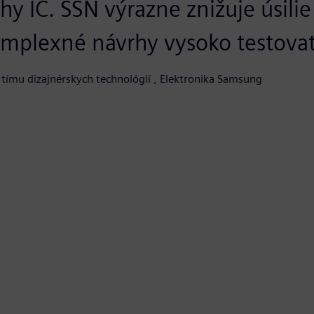
hy IC. SSN výrazne znižuje úsili
komplexné návrhy vysoko testova
tímu dizajnérskych technológií , Elektronika Samsung