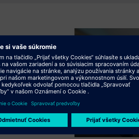
emyselným štandardom pre
r riaditeľ pre produktový
nosti prijali Tessent SSN na
tov.
produktivite DFT a až 5-
Play