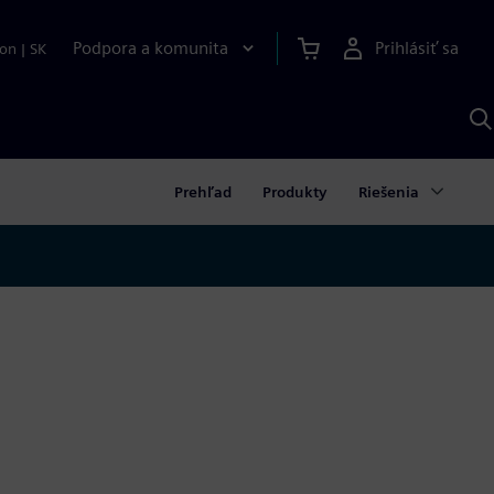
Podpora a komunita
Prihlásiť sa
ion
|
SK
V
p
S
Prehľad
Produkty
Riešenia