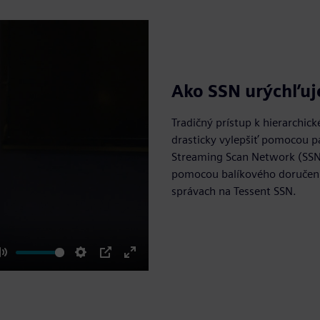
Ako SSN urýchľuje
Tradičný prístup k hierarchic
drasticky vylepšiť pomocou 
Streaming Scan Network (SSN)
pomocou balíkového doručenia 
správach na Tessent SSN.
Mute
Settings
PIP
Enter
fullscreen