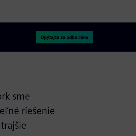
captions
fullscre
Opýtajte sa odborníka
ork sme
eľné riešenie
trajšie