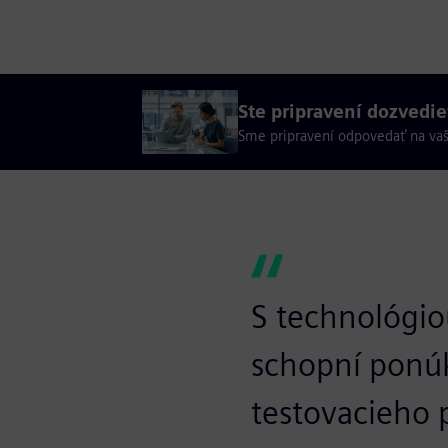
Ste pripravení dozvedie
Sme pripravení odpovedať na vaš
S technológi
schopní ponúk
testovacieho p