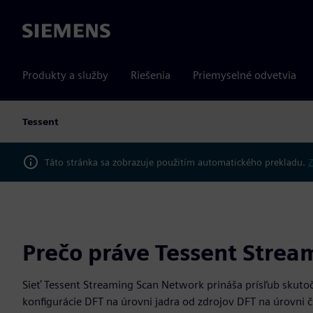
Siemens
Produkty a služby
Riešenia
Priemyselné odvetvia
Tessent
Táto stránka sa zobrazuje použitím automatického prekladu.
Z
Prečo práve Tessent Stre
Sieť Tessent Streaming Scan Network prináša prísľub skuto
konfigurácie DFT na úrovni jadra od zdrojov DFT na úrovni č