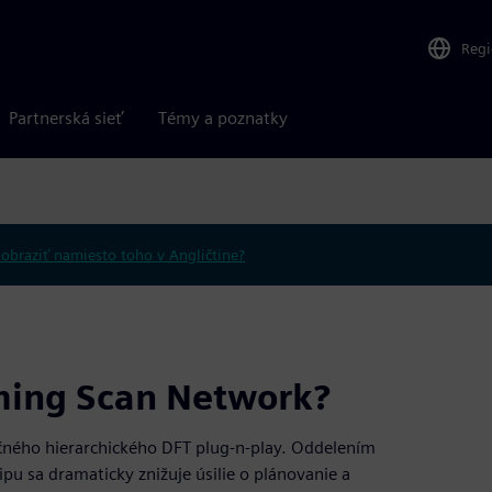
Reg
Partnerská sieť
Témy a poznatky
obraziť namiesto toho v Angličtine?
aming Scan Network?
čného hierarchického DFT plug-n-play. Oddelením
ipu sa dramaticky znižuje úsilie o plánovanie a