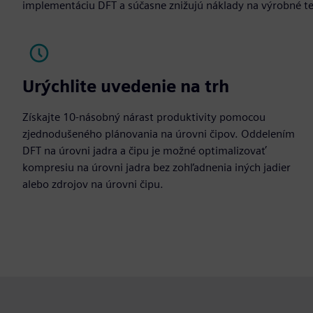
implementáciu DFT a súčasne znižujú náklady na výrobné te
Urýchlite uvedenie na trh
Získajte 10-násobný nárast produktivity pomocou
zjednodušeného plánovania na úrovni čipov. Oddelením
DFT na úrovni jadra a čipu je možné optimalizovať
kompresiu na úrovni jadra bez zohľadnenia iných jadier
alebo zdrojov na úrovni čipu.