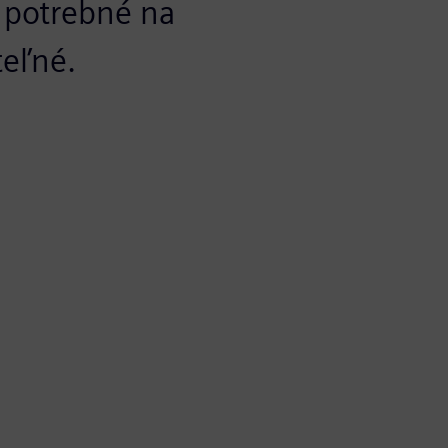
e potrebné na
teľné.