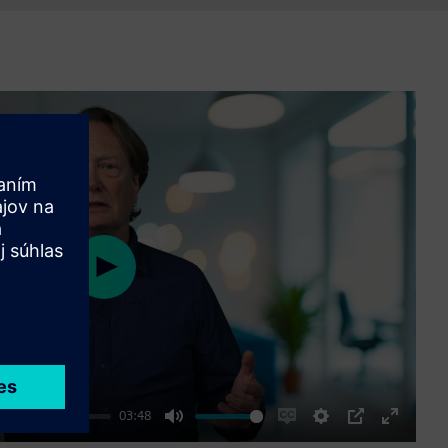
Play
03:48
Mute
Enable
Settings
PIP
Enter