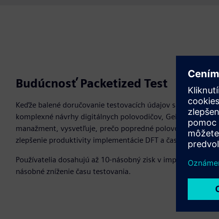
Budúcnosť Packetized Test
Keďže balené doručovanie testovacích údajov sa stalo pri
komplexné návrhy digitálnych polovodičov, Geir Eide, senio
manažment, vysvetľuje, prečo popredné polovodičové spoloč
zlepšenie produktivity implementácie DFT a času výroby tes
Používatelia dosahujú až 10-násobný zisk v implementácii a 
násobné zníženie času testovania.