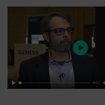
Play
04:02
Play