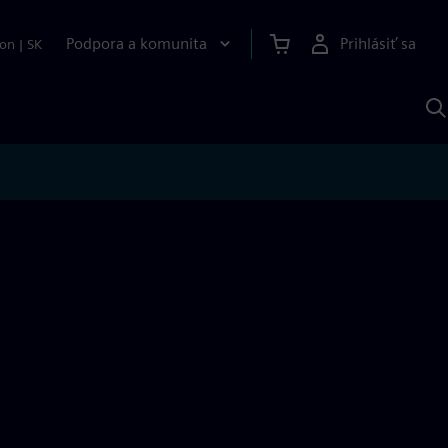
Podpora a komunita
Prihlásiť sa
ion
|
SK
V
p
S