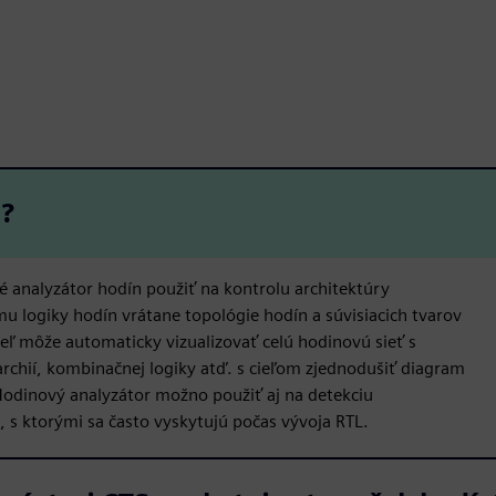
S?
 analyzátor hodín použiť na kontrolu architektúry
 logiky hodín vrátane topológie hodín a súvisiacich tvarov
teľ môže automaticky vizualizovať celú hodinovú sieť s
erarchií, kombinačnej logiky atď. s cieľom zjednodušiť diagram
Hodinový analyzátor možno použiť aj na detekciu
 s ktorými sa často vyskytujú počas vývoja RTL.