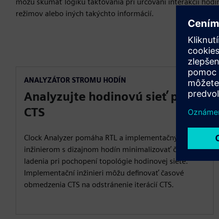
môžu skúmať logiku taktovania pri určovaní interakcií hodí
režimov alebo iných takýchto informácií.
ANALYZÁTOR STROMU HODÍN
Analyzujte hodinovú sieť pred
CTS
Clock Analyzer pomáha RTL a implementačným
inžinierom s dizajnom hodín minimalizovať čas
ladenia pri pochopení topológie hodinovej siete.
Implementační inžinieri môžu definovať časové
obmedzenia CTS na odstránenie iterácií CTS.