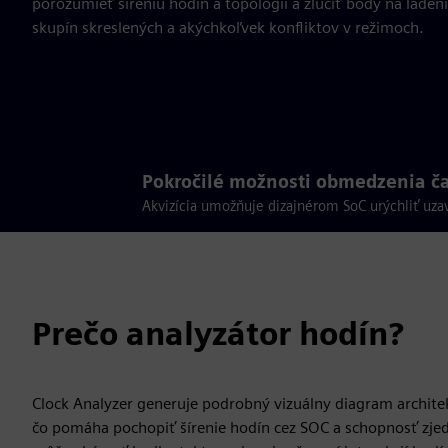
porozumieť šíreniu hodín a topológii a zlúčiť body na lade
skupín skreslených a akýchkoľvek konfliktov v režimoch.
Pokročilé možnosti obmedzenia ča
Akvizícia umožňuje dizajnérom SoC urýchliť uza
Prečo analyzátor hodín?
Clock Analyzer generuje podrobný vizuálny diagram architek
čo pomáha pochopiť šírenie hodín cez SOC a schopnosť zjedn