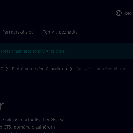
Reg
Partnerská sieť
Témy a poznatky
obraziť namiesto toho v Angličtine?
IC
Portfólio softvéru Gencellicon
Analyzér hodín Gencellicon
r
ie taktovania logiky. Používa sa
 po CTS, pomáha dizajnérom