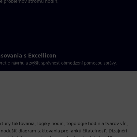
nie problémov stromu hodín,
sovania s Excellicon
vretie návrhu a zvýšiť správnosť obmedzení pomocou správy.
túry taktovania, logiky hodín, topológie hodín a tvarov vĺn,
odušiť diagram taktovania pre ľahkú čitateľnosť. Dizajnéri