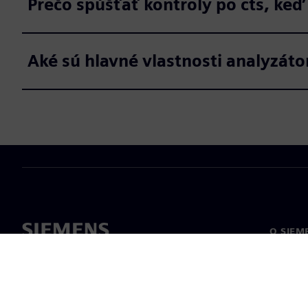
Prečo spúšťať kontroly po cts, ke
Aké sú hlavné vlastnosti analyzáto
O SIEM
O nás
Vedenie