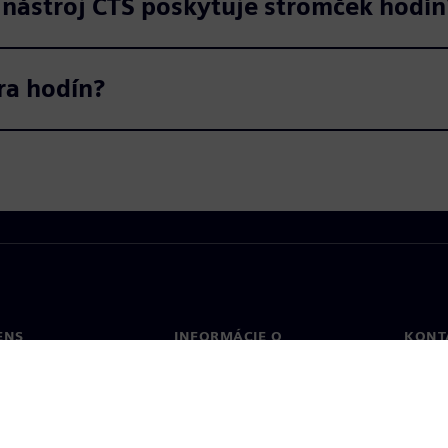
ď nástroj CTS poskytuje stromček hodín
ra hodín?
ENS
INFORMÁCIE O
KONT
SPOLOČNOSTI
Konta
Spoločnosť
Poboč
Vzťahy s investormi