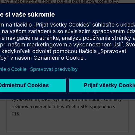
n, výnimiek stromu hodín, skupín skreslených, konfliktov
OVERTE VÝSLEDKY PO CTS
Overte stromček hodín skôr
pred STA
Poskytuje možnosti kontroly implementácie CTS
naprieč energetickými doménami, problémy s
vyvažovaním, DRC, výnimky stromu hodín, konflikty
režimov a overenie ľubovoľného SDC spojeného s
CTS.