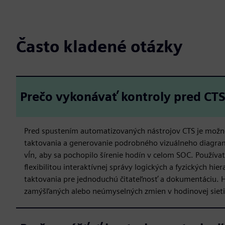
Často kladené otázky
Prečo vykonávať kontroly pred CT
Pred spustením automatizovaných nástrojov CTS je možné
taktovania a generovanie podrobného vizuálneho diagramu
vĺn, aby sa pochopilo šírenie hodín v celom SOC. Používa
flexibilitou interaktívnej správy logických a fyzických hi
taktovania pre jednoduchú čitateľnosť a dokumentáciu. 
zamýšľaných alebo neúmyselných zmien v hodinovej sieti,