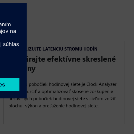
OPTIMALIZUJTE LATENCIU STROMU HODÍN
Vytvárajte efektívne skreslené
skupiny
Analýzou pobočiek hodinovej siete je Clock Analyzer
schopný určiť a optimalizovať skosené zoskupenie
nezávislých pobočiek hodinovej siete s cieľom znížiť
plochu, výkon a preťaženie hodinovej siete.