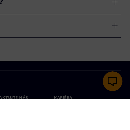
?
AKTUJTE NÁS
KARIÉRA
kt
Pracovné ponuky a kariéra
ky vo svete
Voľné pozície