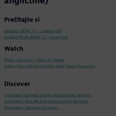
angličtine)
Prečítajte si
katalóg | 8DJH 12 — modrý GIS
EcoTech Profil |8DJH 12 - modrý GIS
Watch
Video | blue GIS - Clean Air Teaser
Video | blue GIS blue Switch with Teaser Voiceover
Discover
Overview| Siemens Energy Automation Services
Overview | Retrofit and Enhancement Services
Overview | Electrical Services