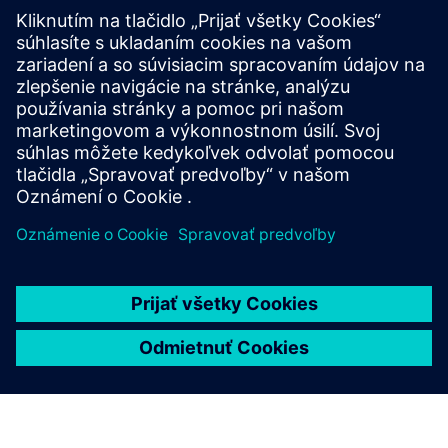
8DJH 24 - modrý GIS
Siemens 8DJH24 blue GIS rozširuje osvedčenú rodinu
rozvádzačov 8DJH o udržateľné, ekologické riešenia
stredného napätia.