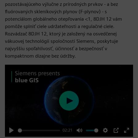
pozostávajúceho výlučne z prírodných prvkov - a bez
fluórovaných skleníkových plynov (F-plynov) - s
potenciálom globálneho otepľovania <1, 8DJH 12 vám
pomôže splniť ciele udržateľnosti a regulačné ciele.
Rozvádzač 8DJH 12, ktorý je založený na osvedčenej
vákuovej technológii spoločnosti Siemens, poskytuje
najvyššiu spoľahlivosť, účinnosť a bezpečnosť v
kompaktnom dizajne bez údržby.
Play
02:21
Play
Mute
Settings
PIP
Enter