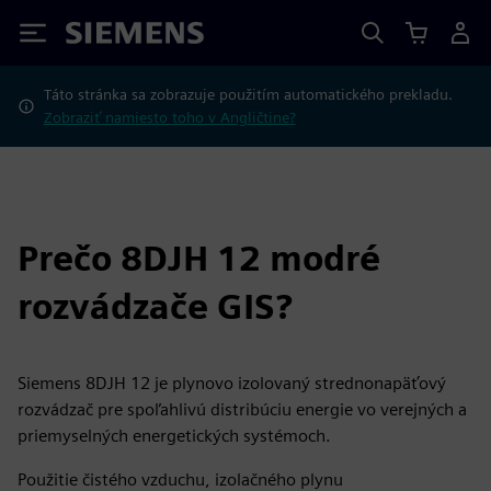
Siemens
Táto stránka sa zobrazuje použitím automatického prekladu.
Zobraziť namiesto toho v Angličtine?
Prečo 8DJH 12 modré
rozvádzače GIS?
Siemens 8DJH 12 je plynovo izolovaný strednonapäťový
rozvádzač pre spoľahlivú distribúciu energie vo verejných a
priemyselných energetických systémoch.
Použitie čistého vzduchu, izolačného plynu