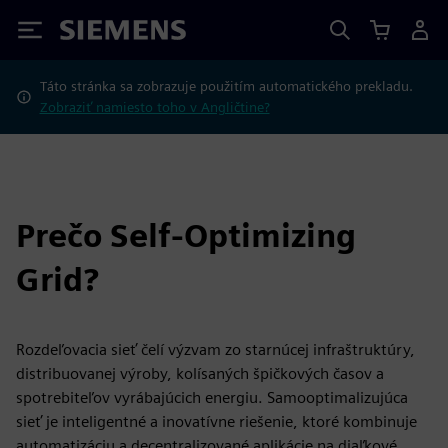
Siemens
Táto stránka sa zobrazuje použitím automatického prekladu.
Zobraziť namiesto toho v Angličtine?
Prečo Self-Optimizing
Grid?
Rozdeľovacia sieť čelí výzvam zo starnúcej infraštruktúry,
distribuovanej výroby, kolísaných špičkových časov a
spotrebiteľov vyrábajúcich energiu. Samooptimalizujúca
sieť je inteligentné a inovatívne riešenie, ktoré kombinuje
automatizáciu a decentralizované aplikácie na diaľkové