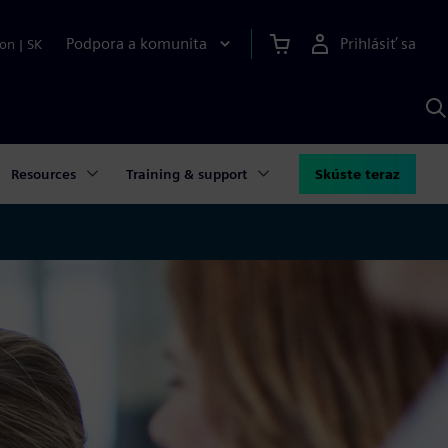
Podpora a komunita
Prihlásiť sa
ion
|
SK
V
p
S
Resources
Training & support
Skúste teraz