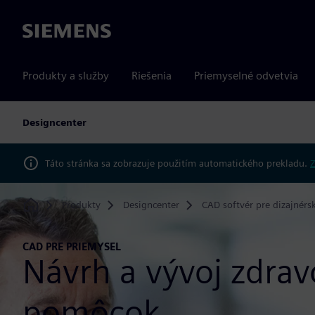
Siemens
Produkty a služby
Riešenia
Priemyselné odvetvia
Designcenter
Táto stránka sa zobrazuje použitím automatického prekladu.
Z
Produkty
Designcenter
CAD softvér pre dizajnérs
Home
CAD PRE PRIEMYSEL
Návrh a vývoj zdrav
pomôcok