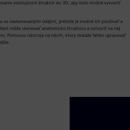
anie existujúcich štruktúr do 3D, aby bolo možné vytvoriť
 so naskenovanými údajmi, pretože je možné ich používať a
lient môže skenovať anatomickú štruktúru a vytvoriť na nej
tým. Pomocou nástroja na návrh, ktorý dokáže ľahko upravovať
jšie.