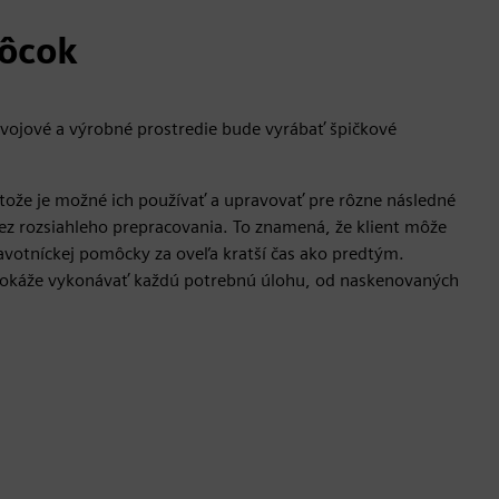
môcok
vývojové a výrobné prostredie bude vyrábať špičkové
tože je možné ich používať a upravovať pre rôzne následné
bez rozsiahleho prepracovania. To znamená, že klient môže
avotníckej pomôcky za oveľa kratší čas ako predtým.
 dokáže vykonávať každú potrebnú úlohu, od naskenovaných