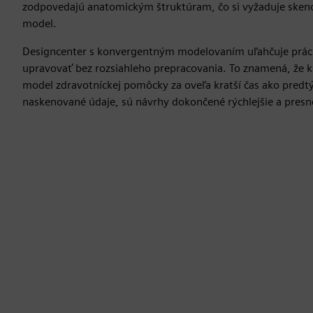
zodpovedajú anatomickým štruktúram, čo si vyžaduje skenov
model.
Designcenter s konvergentným modelovaním uľahčuje prácu
upravovať bez rozsiahleho prepracovania. To znamená, že k
model zdravotníckej pomôcky za oveľa kratší čas ako pred
naskenované údaje, sú návrhy dokončené rýchlejšie a presne