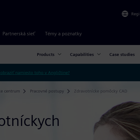
Reg
Partnerská sieť
Témy a poznatky
Products
Capabilities
Case studies
obraziť namiesto toho v Angličtine?
ke centrum
Pracovné postupy
Zdravotnícke pomôcky CAD
otníckych