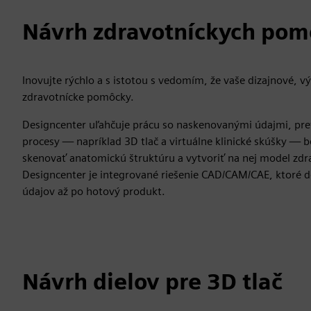
Návrh zdravotníckych po
Inovujte rýchlo a s istotou s vedomím, že vaše dizajnové, 
zdravotnícke pomôcky.
Designcenter uľahčuje prácu so naskenovanými údajmi, pre
procesy — napríklad 3D tlač a virtuálne klinické skúšky — 
skenovať anatomickú štruktúru a vytvoriť na nej model zdr
Designcenter je integrované riešenie CAD/CAM/CAE, ktoré
údajov až po hotový produkt.
Návrh dielov pre 3D tlač