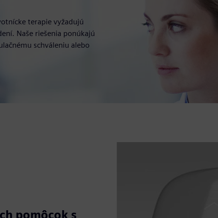
votnícke terapie vyžadujú
dení. Naše riešenia ponúkajú
egulačnému schváleniu alebo
ych pomôcok s