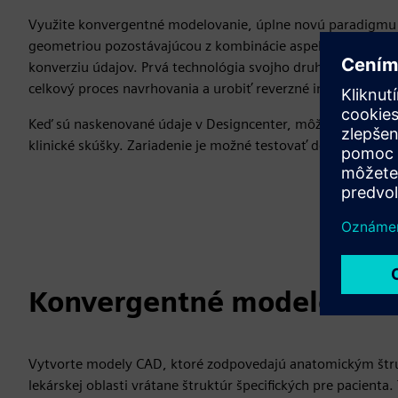
Využite konvergentné modelovanie, úplne novú paradigmu 
geometriou pozostávajúcou z kombinácie aspektov, povrcho
konverziu údajov. Prvá technológia svojho druhu umožňuje i
celkový proces navrhovania a urobiť reverzné inžinierstvo o
Keď sú naskenované údaje v Designcenter, môžu byť použité 
klinické skúšky. Zariadenie je možné testovať do virtuálne
Konvergentné modelovani
Vytvorte modely CAD, ktoré zodpovedajú anatomickým štruk
lekárskej oblasti vrátane štruktúr špecifických pre pacient