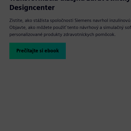
Designcenter
Zistite, ako stážista spoločnosti Siemens navrhol inzulíno
Objavte, ako môžete použiť tento návrhový a simulačný softv
personalizované produkty zdravotníckych pomôcok.
Prečítajte si ebook