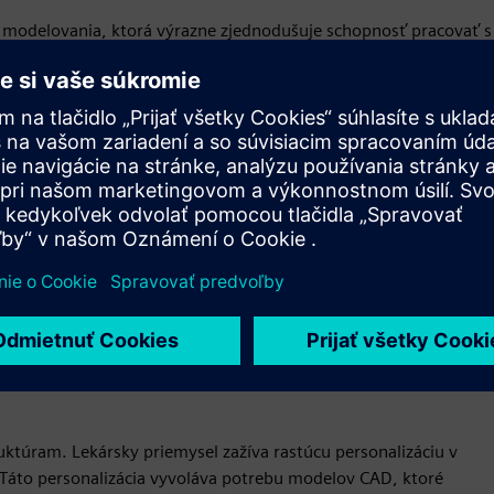
modelovania, ktorá výrazne zjednodušuje schopnosť pracovať s
v a pevných látok bez toho, aby si vyžadovala časovo náročnú
nžinierom optimalizovať dizajn dielov pre 3D tlač, urýchliť
veľa bežnejšou a efektívnejšou praxou v dizajne výrobkov.
a upravené na rôzne následné účely, ako je 3D tlač a virtuálne
ho prostredia pred dokončením návrhu.
e
túram. Lekársky priemysel zažíva rastúcu personalizáciu v
a. Táto personalizácia vyvoláva potrebu modelov CAD, ktoré