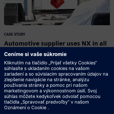
CASE STUDY
Automotive supplier uses NX in all
phases of the product lifecycle to
increase market share by 11
percent
Spoločnosť:
Euroform
Priemysel:
Automotive & transportation
Poloha:
Budapest, Hungary
Softvér Siemens:
NX