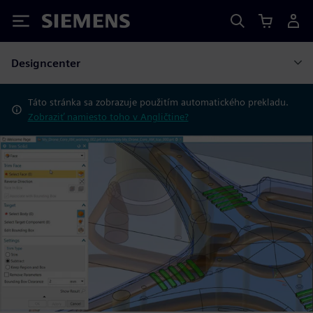
Siemens
Designcenter
Táto stránka sa zobrazuje použitím automatického prekladu.
Zobraziť namiesto toho v Angličtine?