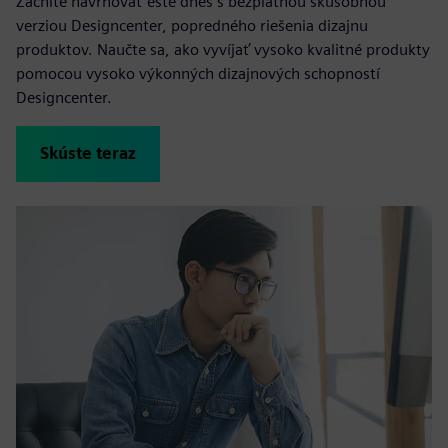
Začnite navrhovať ešte dnes s bezplatnou skúšobnou
verziou Designcenter, popredného riešenia dizajnu
produktov. Naučte sa, ako vyvíjať vysoko kvalitné produkty
pomocou vysoko výkonných dizajnových schopností
Designcenter.
Skúste teraz