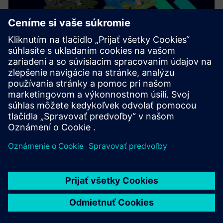
Téma Montáž zahŕňa učenie sa, ako zjednodušiť
montáž a modelovanie medzi časťami