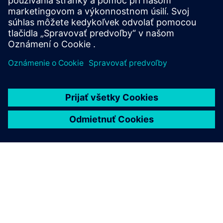
Priemysel:
Automotive & transportation
Poloha:
Kalamazoo, Michigan, United States
Softvér Siemens:
NX