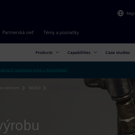
Reg
Partnerská sieť
Témy a poznatky
Products
Capabilities
Case studies
obraziť namiesto toho v Angličtine?
ke centrum
MCAD
Aditívna výroba
 výrobu