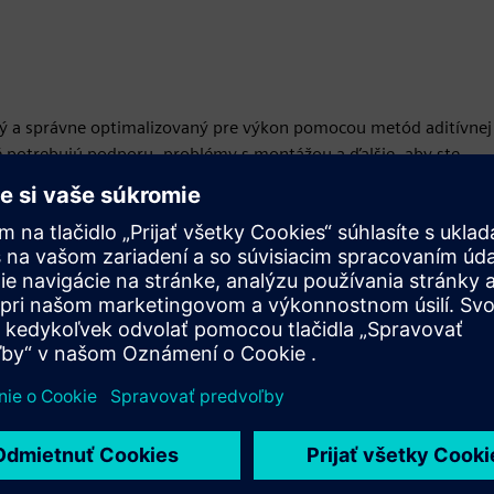
bený a správne optimalizovaný pre výkon pomocou metód aditívnej
oré potrebujú podporu, problémy s montážou a ďalšie, aby ste
veň ušetriť peniaze a použité materiály.
ktúry