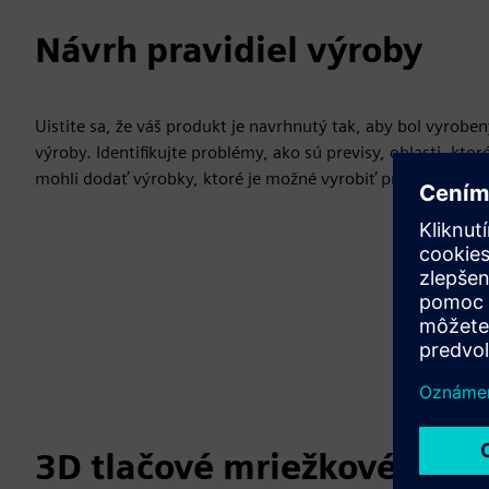
Návrh pravidiel výroby
Uistite sa, že váš produkt je navrhnutý tak, aby bol vyro
výroby. Identifikujte problémy, ako sú previsy, oblasti, kt
mohli dodať výrobky, ktoré je možné vyrobiť prvýkrát a záro
3D tlačové mriežkové štru