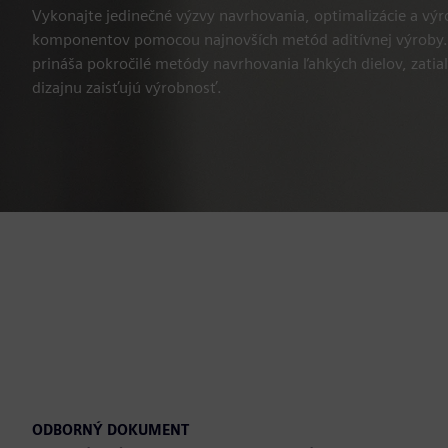
Vykonajte jedinečné výzvy navrhovania, optimalizácie a vý
komponentov pomocou najnovších metód aditívnej výroby.
prináša pokročilé metódy navrhovania ľahkých dielov, zatia
dizajnu zaisťujú výrobnosť.
ODBORNÝ DOKUMENT