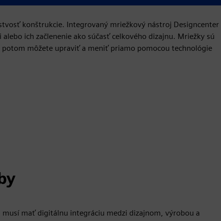
stvosť konštrukcie. Integrovaný mriežkový nástroj Designcenter
 alebo ich začlenenie ako súčasť celkového dizajnu. Mriežky sú
é potom môžete upraviť a meniť priamo pomocou technológie
by
 musí mať digitálnu integráciu medzi dizajnom, výrobou a