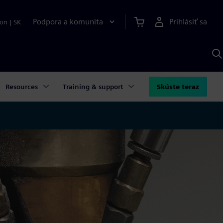
Podpora a komunita
Prihlásiť sa
ion
|
SK
V
p
S
Resources
Training & support
Skúste teraz