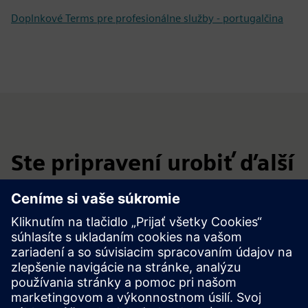
Doplnkové Terms pre profesionálne služby - portugalčina
Ste pripravení urobiť ďalší
krok?
Odošlite svoju žiadosť prostredníctvom nižšie uvedeného
formulára a náš tím vás bude kontaktovať, aby sa s vami
všetko dohodne.