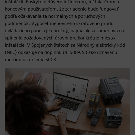
inštalácií. Poskytujú dôveru inžinierom, inštalatérom a
koncovým používateľom, že zariadenie bude fungovať
podľa očakávania za normálnych a poruchových
podmienok. Výpočet menovitého skratového prúdu
ovládacieho panela je náročný, najmä ak sa zameriava na
splnenie požadovaných úrovní pre konkrétne miesto
inštalácie. V Spojených štátoch sa Národný elektrický kód
(NEC) odkazuje na doplnok UL 508A SB ako uznávanú
metódu na určenie SCCR.