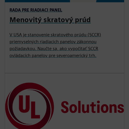
RADA PRE RIADIACI PANEL
Menovitý skratový prúd
V USA je stanovenie skratového prúdu (SCCR)
priemyselných riadiacich panelov zákonnou
požiadavkou. Naučte sa, ako vypočítať SCCR
ovládacích panelov pre severoamerický trh.