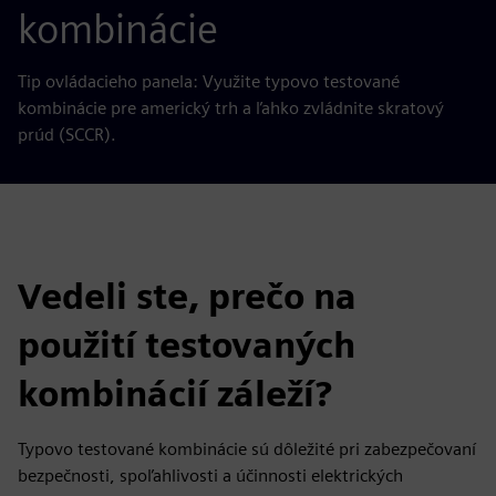
kombinácie
Tip ovládacieho panela: Využite typovo testované
kombinácie pre americký trh a ľahko zvládnite skratový
prúd (SCCR).
Vedeli ste, prečo na
použití testovaných
kombinácií záleží?
Typovo testované kombinácie sú dôležité pri zabezpečovaní
bezpečnosti, spoľahlivosti a účinnosti elektrických