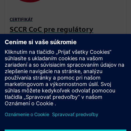
CERTIFIKÁT
SCCR CoC pre regulátory
magnetických motorov
Ak chcete získať prístup k špecifickým vysokým
hodnotám kombinácie SCCR pre regulátor
magnetického motora Siemens, pozrite si Certifikát o
zhode (CoC) poskytnutý na portáli podpory
spoločnosti Siemens