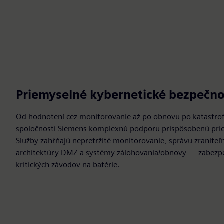
Priemyselné kybernetické bezpečno
Od hodnotení cez monitorovanie až po obnovu po katastrof
spoločnosti Siemens komplexnú podporu prispôsobenú pri
Služby zahŕňajú nepretržité monitorovanie, správu zraniteľ
architektúry DMZ a systémy zálohovania/obnovy — zabezp
kritických závodov na batérie.