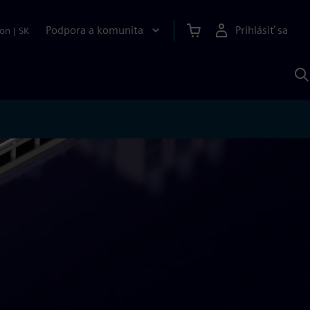
Podpora a komunita
Prihlásiť sa
ion
|
SK
V
p
S