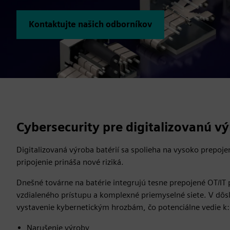
Kontaktujte našich odborníkov
Cybersecurity pre digitalizovanú vý
Digitalizovaná výroba batérií sa spolieha na vysoko prepoj
pripojenie prináša nové riziká.
Dnešné továrne na batérie integrujú tesne prepojené OT/IT 
vzdialeného prístupu a komplexné priemyselné siete. V dôs
vystavenie kybernetickým hrozbám, čo potenciálne vedie k:
Narušenie výroby