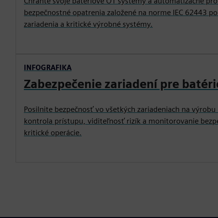
Chráňte svoje batériové OT systémy a automatizačné prost
bezpečnostné opatrenia založené na norme IEC 62443 po
zariadenia a kritické výrobné systémy.
INFOGRAFIKA
Zabezpečenie zariadení pre batér
Posilnite bezpečnosť vo všetkých zariadeniach na výrobu b
kontrola prístupu, viditeľnosť rizík a monitorovanie bez
kritické operácie.