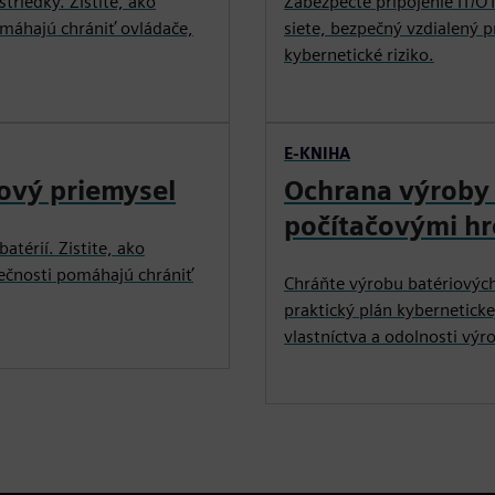
riedky. Zistite, ako
Zabezpečte pripojenie IT/OT
máhajú chrániť ovládače,
siete, bezpečný vzdialený p
kybernetické riziko.
E-KNIHA
iový priemysel
Ochrana výroby 
počítačovými h
atérií. Zistite, ako
pečnosti pomáhajú chrániť
Chráňte výrobu batériových
praktický plán kybernetick
vlastníctva a odolnosti výr