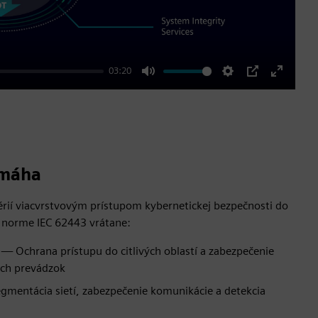
03:20
Mute
Settings
PIP
Enter
fullscre
omáha
ií viacvrstvovým prístupom kybernetickej bezpečnosti do
 norme IEC 62443 vrátane:
— Ochrana prístupu do citlivých oblastí a zabezpečenie
ich prevádzok
gmentácia sietí, zabezpečenie komunikácie a detekcia