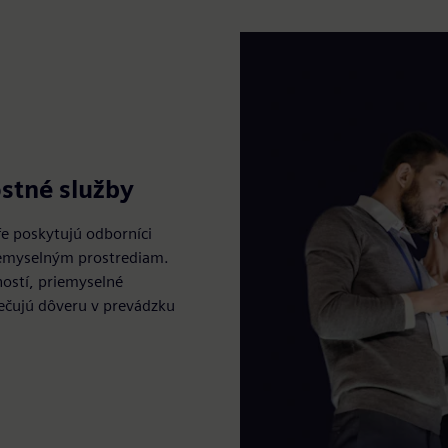
stné služby
e poskytujú odborníci
emyselným prostrediam.
ností, priemyselné
ečujú dôveru v prevádzku