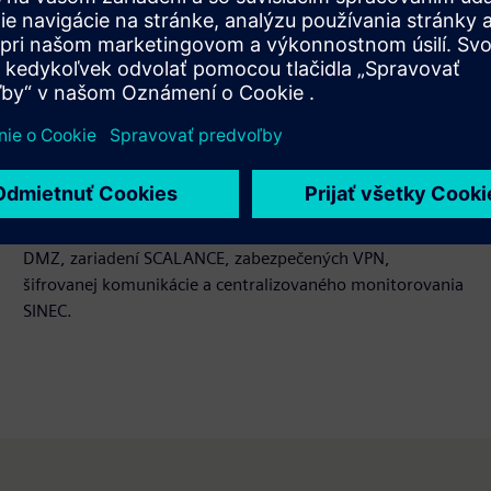
Bezpečnosť siete cez OT/IT
Batériové gigafaktóry používajú veľké automatizačné
siete s mnohými vstupnými bodmi. Siemens ich
zabezpečuje pomocou segmentácie siete, konceptov
DMZ, zariadení SCALANCE, zabezpečených VPN,
šifrovanej komunikácie a centralizovaného monitorovania
SINEC.