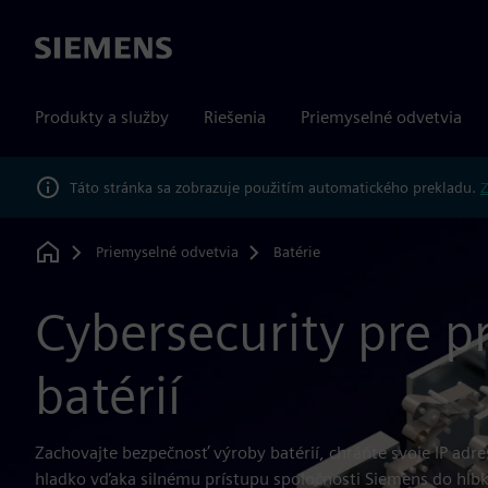
Siemens
Produkty a služby
Riešenia
Priemyselné odvetvia
Táto stránka sa zobrazuje použitím automatického prekladu.
Z
Priemyselné odvetvia
Batérie
Home
Cybersecurity pre p
batérií
Zachovajte bezpečnosť výroby batérií, chráňte svoje IP adre
hladko vďaka silnému prístupu spoločnosti Siemens do hĺbk