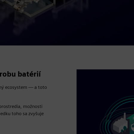
robu batérií
ený ecosystem — a toto
prostredia, možnosti
ledku toho sa zvyšuje