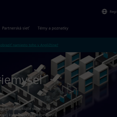
Reg
Partnerská sieť
Témy a poznatky
obraziť namiesto toho v Angličtine?
riemysel
sy a prevádzkujte svoje operácie
ovej kybernetickej bezpečnosti.