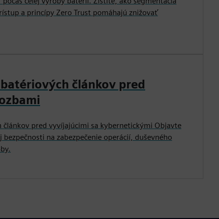
 počas celej výroby batérií. Zistite, ako segmentácia
rístup a princípy Zero Trust pomáhajú znižovať
batériových článkov pred
rozbami
 článkov pred vyvíjajúcimi sa kybernetickými Objavte
ej bezpečnosti na zabezpečenie operácií, duševného
oby.