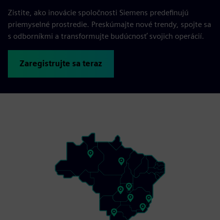
Zistite, ako inovácie spoločnosti Siemens predefinujú
priemyselné prostredie. Preskúmajte nové trendy, spojte sa
s odborníkmi a transformujte budúcnosť svojich operácií.
Zaregistrujte sa teraz