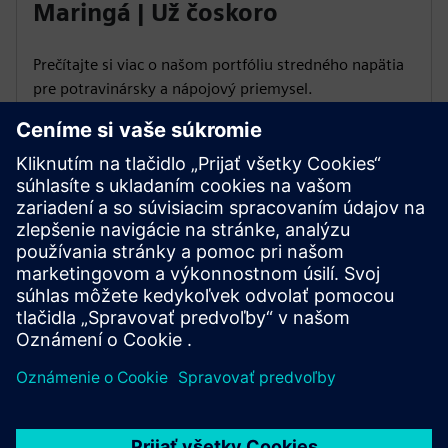
Maringá | Už čoskoro
Prečítajte si viac o našom portfóliu stredného napätia
pre potravinársky a nápojový priemysel.
District Federal | Už čoskoro
Pochopte, ako urýchliť modernizáciu energie v
infraštruktúrnom priemysle.