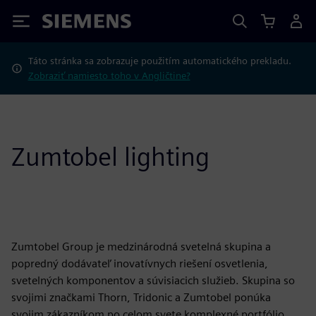
Siemens
Táto stránka sa zobrazuje použitím automatického prekladu.
Zobraziť namiesto toho v Angličtine?
Zumtobel lighting
Zumtobel Group je medzinárodná svetelná skupina a
popredný dodávateľ inovatívnych riešení osvetlenia,
svetelných komponentov a súvisiacich služieb. Skupina so
svojimi značkami Thorn, Tridonic a Zumtobel ponúka
svojim zákazníkom po celom svete komplexné portfólio