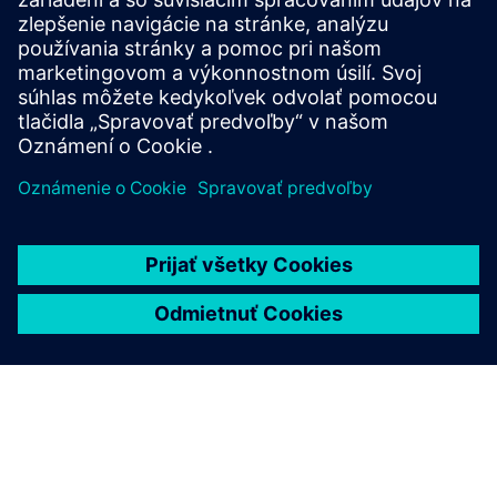
Sell
Predaj / spoločný predaj softvéru a digitálneho hardvéru
Siemens Xcelerator