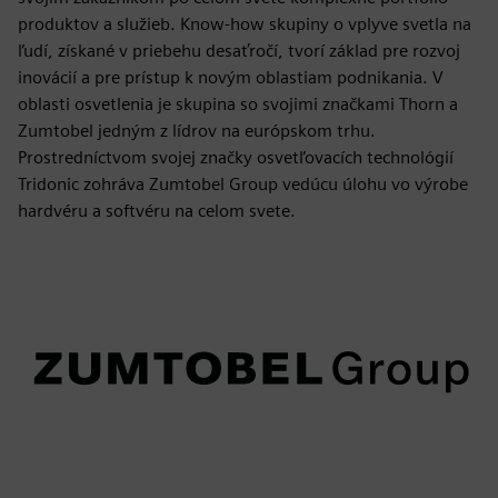
produktov a služieb. Know-how skupiny o vplyve svetla na
ľudí, získané v priebehu desaťročí, tvorí základ pre rozvoj
inovácií a pre prístup k novým oblastiam podnikania. V
oblasti osvetlenia je skupina so svojimi značkami Thorn a
Zumtobel jedným z lídrov na európskom trhu.
Prostredníctvom svojej značky osvetľovacích technológií
Tridonic zohráva Zumtobel Group vedúcu úlohu vo výrobe
hardvéru a softvéru na celom svete.