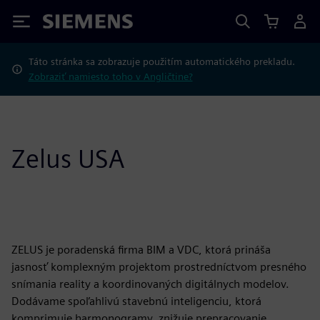
Siemens
Táto stránka sa zobrazuje použitím automatického prekladu.
Zobraziť namiesto toho v Angličtine?
Zelus USA
ZELUS je poradenská firma BIM a VDC, ktorá prináša
jasnosť komplexným projektom prostredníctvom presného
snímania reality a koordinovaných digitálnych modelov.
Dodávame spoľahlivú stavebnú inteligenciu, ktorá
komprimuje harmonogramy, znižuje prepracovanie,