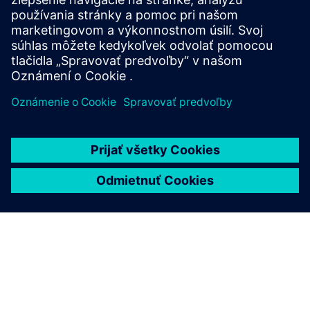
making, deeper research, and structured thinking by
trans...
Prečítajte si viac