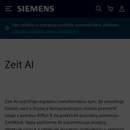
Siemens
Táto stránka sa zobrazuje použitím automatického prekladu.
Zobraziť namiesto toho v Angličtine?
Zeit AI
Zeit AI urýchľuje digitálnu transformáciu tým, že umožňuje
tímom vied o živote a farmaceutickým tímom premeniť
údaje z procesu Riffyn X na praktické poznatky pomocou
ZeitMind. Naša platforma AI automatizuje analýzy,
detekuje vzorce a generuje procesnú inteligenciu v reálnom