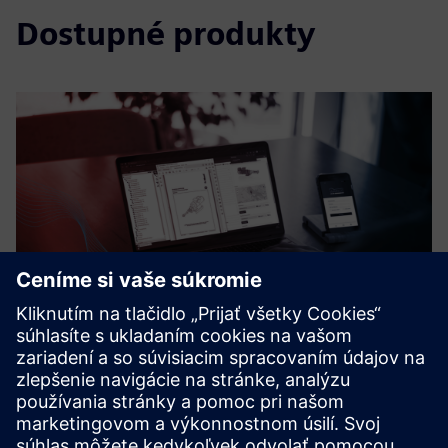
Dostupné produkty
WARIOS|cmms
Warios|CMMS je softvér na plánovanie, vykonávanie a
dokumentáciu opatrení údržby a opravy.