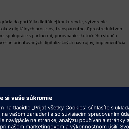
tegrácia do portfólia digitálnej konkurencie, vytvorenie
tokov digitálnych procesov, transparentnosť prostredníctvom
lnej spolupráce s partnermi, porovnanie skutočného stupňa
procesne orientovaných digitalizačných nástrojov, implementácia