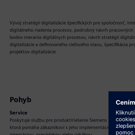
Vývoj stratégií digitalizácie špecifických pre spoločnosť, in
digitálneho riadenia procesov, podrobný návrh pracovných 
bodov merania digitálnych procesov, návrh stratégií digitá
digitalizácie a definovaného cieľového stavu, špecifikácia 
projektov digitalizácie
Pohyb
Service
Poskytuje službu pre produkt/riešenie Siemens Xcelerator,
ktorá pomáha zákazníkovi s jeho implementáciou,
integráciou, prevádzkou alebo údržbou.