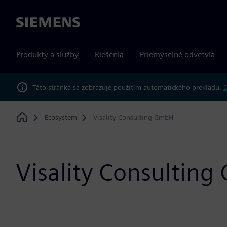
Siemens
Produkty a služby
Riešenia
Priemyselné odvetvia
Táto stránka sa zobrazuje použitím automatického prekladu.
Z
Ecosystem
Visality Consulting GmbH
Home
Visality Consultin