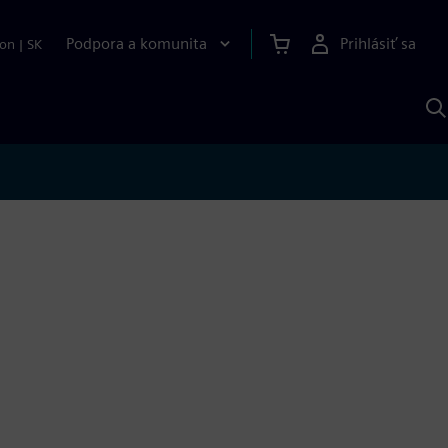
Podpora a komunita
Prihlásiť sa
ion
|
SK
V
p
S