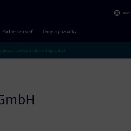
Reg
Partnerská sieť
Témy a poznatky
obraziť namiesto toho v Angličtine?
g GmbH