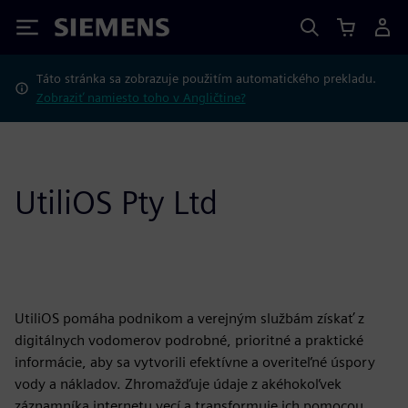
Siemens
Táto stránka sa zobrazuje použitím automatického prekladu.
Zobraziť namiesto toho v Angličtine?
UtiliOS Pty Ltd
UtiliOS pomáha podnikom a verejným službám získať z
digitálnych vodomerov podrobné, prioritné a praktické
informácie, aby sa vytvorili efektívne a overiteľné úspory
vody a nákladov. Zhromažďuje údaje z akéhokoľvek
záznamníka internetu vecí a transformuje ich pomocou