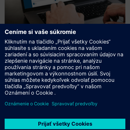
UtiliOS Smart Water Monitoring
Umožňuje diaľkové monitorovanie vody na rôznych
miestach a identifikuje neobvyklé vzorce používania, ktoré
by mohli naznačovať netesnosti alebo neefektívnosť
systému, čo pomáha používateľom rýchlo reagovať, aby sa
zabránilo strate...
Prečítajte si viac