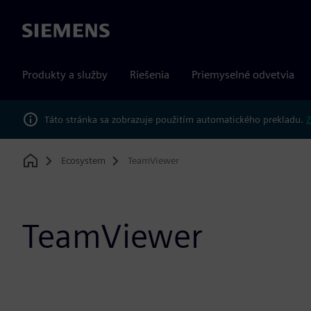
Siemens
Produkty a služby
Riešenia
Priemyselné odvetvia
Táto stránka sa zobrazuje použitím automatického prekladu.
Z
Ecosystem
TeamViewer
Home
TeamViewer