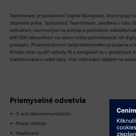
TeamViewer je spoločnosť Digital Workplace, ktorá spája ľu
zlepšenie práce. Spoločnosť TeamViewer, založená v roku 20
softvérom navrhnutým na prístup k počítačom odkiaľkoľvek
640 000 zákazníkom na celom svete optimalizovať ich digitá
predajňu. Prostredníctvom bezproblémového pripojenia a 
firmám plne využiť výhody AI a navigovať sa v globálnych m
transformácia a veľké dáta. Viac informácií nájdete na w
Priemyselné odvetvia
IT and telecommunication
Power utilities
Healthcare