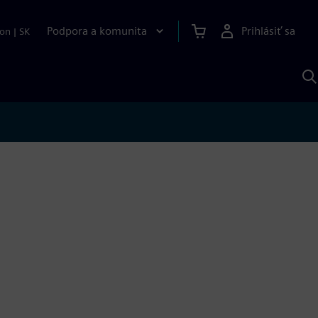
Podpora a komunita
Prihlásiť sa
ion
|
SK
V
p
S