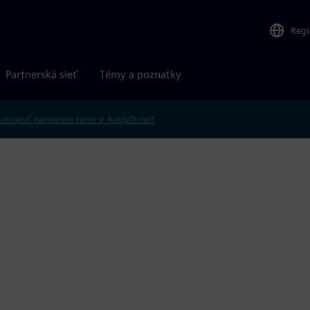
Reg
Partnerská sieť
Témy a poznatky
obraziť namiesto toho v Angličtine?