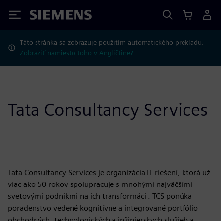
Siemens
Táto stránka sa zobrazuje použitím automatického prekladu.
Zobraziť namiesto toho v Angličtine?
Tata Consultancy Services
Tata Consultancy Services je organizácia IT riešení, ktorá už
viac ako 50 rokov spolupracuje s mnohými najväčšími
svetovými podnikmi na ich transformácii. TCS ponúka
poradenstvo vedené kognitívne a integrované portfólio
obchodných, technologických a inžinierskych služieb a