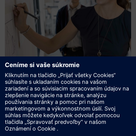
Integrated ALM
Táto ponuka pomáha organizáciám dodávať produkty
založené na softvéri s vysokou kvalitou a včas tým, že riešia
výzvu rôznych systémov ALM pracujúcich v silách. Pomáha
organizáciám pri implementácii schopností ALM
potrebných pre ce...
Prečítajte si viac