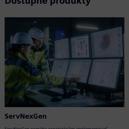
Dostupné produkty
ServNexGen
ServNexGen pomáha organizáciám implementovať