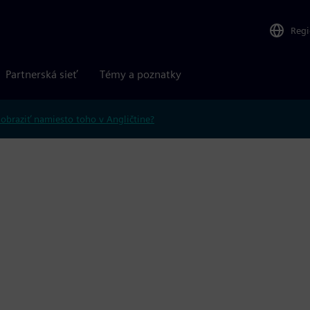
Reg
Partnerská sieť
Témy a poznatky
obraziť namiesto toho v Angličtine?