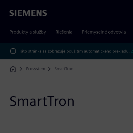
Siemens
Produkty a služby
Riešenia
Priemyselné odvetvia
Táto stránka sa zobrazuje použitím automatického prekladu.
Z
Ecosystem
SmartTron
Home
SmartTron