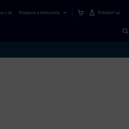
Podpora a komunita
Prihlásiť sa
ion
|
SK
V
p
S