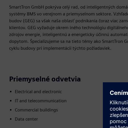
SmartTron GmbH pokrýva celý rad, od inteligentných domá
systémy BMS vo verejnom a priemyselnom sektore. Vzhľado
budov (GEG) sa však naša oblasť podnikania čoraz viac zam
klientov. GEG vyžaduje okrem iného technológiu digitálneh
zdrojov energie, inteligentnú a energeticky účinnú automati
dopytom. Špecializujeme sa na tieto témy ako SmartTron G
cyklu budovy pri implementácii týchto požiadaviek.
Priemyselné odvetvia
Electrical and electronic
IT and telecommunication
Commercial buildings
Data center