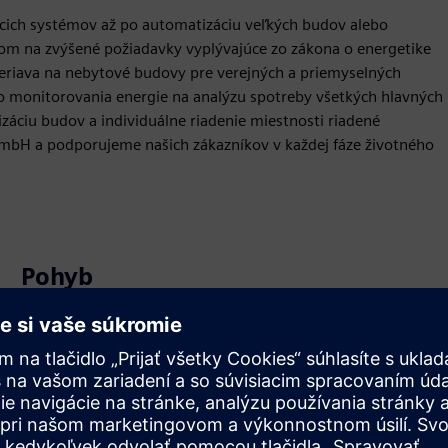
cich systémov až po automatizáciu veľkých budov alebo
m na zvýšené požiadavky vyplývajúce zo zákona o energetike
eriava na nebytové budovy pre verejných a priemyselných
o monitorovania energie na analýzu spotreby všetkých hlavných
záciu budov a individuálne riadenie miestnosti riadené
mbH a podporujeme našich zákazníkov v každej fáze životného
Pohyb
Service
Poskytuje službu pre produkt/riešenie Siemens Xcelerator,
ktorá pomáha zákazníkovi s jeho implementáciou,
integráciou, prevádzkou alebo údržbou.