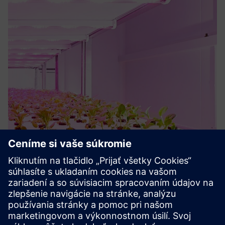
Philips GreenPower LED Solutions
Kompletné ovládanie a flexibilné LED svetlá na
optimalizáciu viacvrstvového pestovania plodín. Ľahko
prispôsobte farebné spektrá a úrovne svetla tak, aby
vyhovovali potrebám rôznych plodín a fáz rastu.