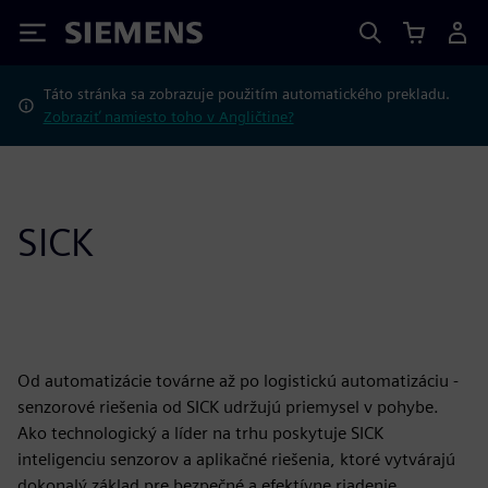
Siemens
Táto stránka sa zobrazuje použitím automatického prekladu.
Zobraziť namiesto toho v Angličtine?
SICK
Od automatizácie továrne až po logistickú automatizáciu -
senzorové riešenia od SICK udržujú priemysel v pohybe.
Ako technologický a líder na trhu poskytuje SICK
inteligenciu senzorov a aplikačné riešenia, ktoré vytvárajú
dokonalý základ pre bezpečné a efektívne riadenie