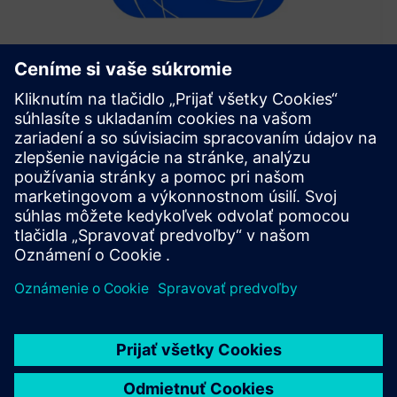
SICK ConnectX
SICK ConnectX je priemyselná aplikácia Edge, ktorá spája,
spracováva a prenáša dáta senzorov a zariadení zo
senzorov do priemyselných a cloudových systémov na
analýzu a automatizáciu v reálnom čase
Prečítajte si viac