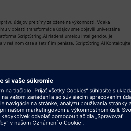
a správu údajov pre tímy založené na výkonnosti. Vďaka
 v oblasti transformácie údajov sme objavili univerzálne
atforma ScriptString.AI riadená umelou inteligenciou je
v reálnom čase a šetriť im peniaze. ScriptString.AI Kontaktujte
Pohyb
Build
Rozširuje alebo nadväzuje na produkt/riešenie Siemens
Xcelerator, vytvorením nového produktu, alebo vytvára
nové zákaznícke riešenie integráciou produktu Siemens