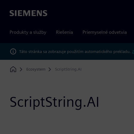
Siemens
Produkty a služby
Riešenia
Priemyselné odvetvia
Táto stránka sa zobrazuje použitím automatického prekladu.
Z
Ecosystem
ScriptString.AI
Home
ScriptString.AI