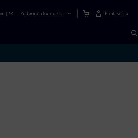
Podpora a komunita
Prihlásiť sa
ion
|
SK
V
p
S