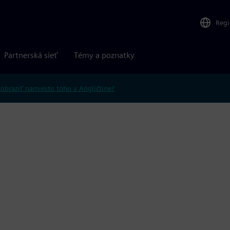
Reg
Partnerská sieť
Témy a poznatky
obraziť namiesto toho v Angličtine?