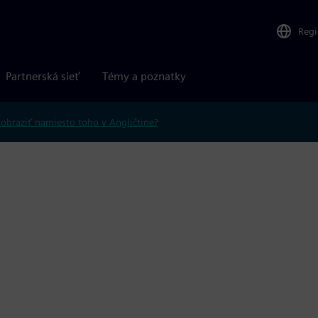
Reg
Partnerská sieť
Témy a poznatky
obraziť namiesto toho v Angličtine?