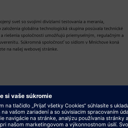
jený svet so svojimi divíziami testovania a merania,
o založenia globálna technologická skupina posúvala technické
y a riešenia spoločnosti umožňujú priemyselným, regulačným a
suverenitu. Súkromná spoločnosť so sídlom v Mníchove koná
ete na našej webovej stránke.
Pohyb
Build
Rozširuje alebo nadväzuje na produkt/riešenie Siemens
Xcelerator, vytvorením nového produktu, alebo vytvára
nové zákaznícke riešenie integráciou produktu Siemens