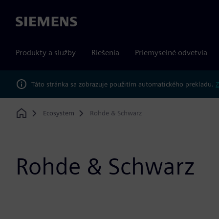
Siemens
Produkty a služby
Riešenia
Priemyselné odvetvia
Táto stránka sa zobrazuje použitím automatického prekladu.
Z
Ecosystem
Rohde & Schwarz
Home
Rohde & Schwarz