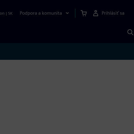
Podpora a komunita
Prihlásiť sa
ion
|
SK
V
p
S