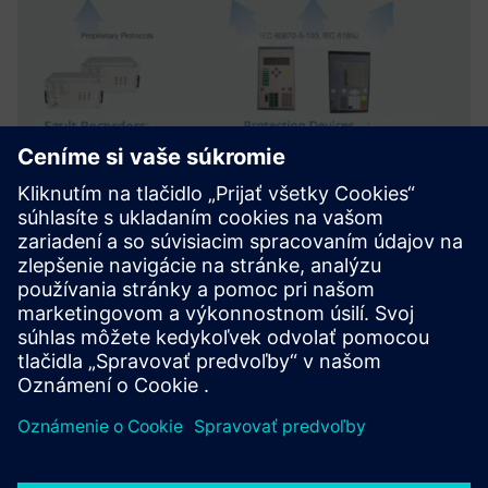
IVPower AFA Automated Fault
Analysis
IVPower AFA analyzuje prechodné záznamy a udalosti v
reálnom čase operátormi a odborníkmi, aby sa zamerali na
základné fakty a prijímali vhodné rozhodnutia.
Prečítajte si viac