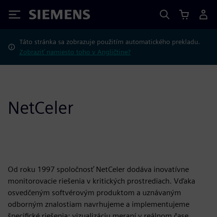
Siemens
Táto stránka sa zobrazuje použitím automatického prekladu.
Zobraziť namiesto toho v Angličtine?
NetCeler
Od roku 1997 spoločnosť NetCeler dodáva inovatívne
monitorovacie riešenia v kritických prostrediach. Vďaka
osvedčeným softvérovým produktom a uznávaným
odborným znalostiam navrhujeme a implementujeme
špecifické riešenia: vizualizáciu meraní v reálnom čase,