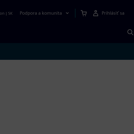
Podpora a komunita
Prihlásiť sa
ion
|
SK
V
p
S