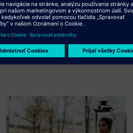
Xcelerator a vlastného produktu
Sell
Predaj / spoločný predaj softvéru a digitálneho hardvéru
Siemens Xcelerator