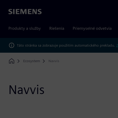
Siemens
Produkty a služby
Riešenia
Priemyselné odvetvia
Táto stránka sa zobrazuje použitím automatického prekladu.
Z
Ecosystem
Navvis
Home
Navvis