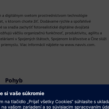
kým a digitálnym svetom prostredníctvom technológie
vet, v ktorom chcete žiť. Dodávame rýchle a spoľahlivé
sa snažia zachytiť fotorealistické digitálne dvojčatá
ožňujú väčšiu organizačnú funkčnosť, produktivitu, agilitu a
eláriami v Spojených štátoch, Spojenom kráľovstve a Číne slúži
 priemyslu. Viac informácií nájdete na www.navvis.com.
Pohyb
Build
Rozširuje alebo nadväzuje na produkt/riešenie Siemens
Xcelerator, vytvorením nového produktu, alebo vytvára
nové zákaznícke riešenie integráciou produktu Siemens