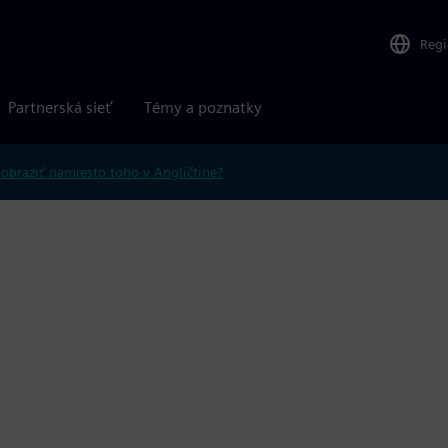
Reg
Partnerská sieť
Témy a poznatky
obraziť namiesto toho v Angličtine?