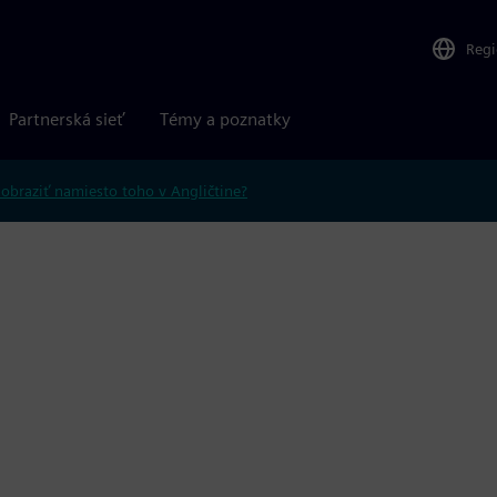
Reg
Partnerská sieť
Témy a poznatky
obraziť namiesto toho v Angličtine?