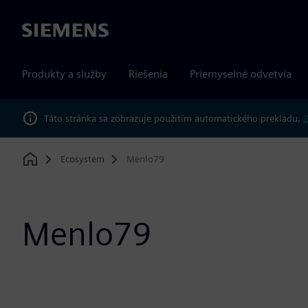
Siemens
Produkty a služby
Riešenia
Priemyselné odvetvia
Táto stránka sa zobrazuje použitím automatického prekladu.
Z
Ecosystem
Menlo79
Home
Menlo79