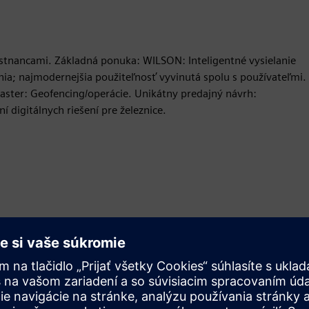
estnancami. Základná ponuka: WILSON: Inteligentné vysielanie
a; najmodernejšia použiteľnosť vyvinutá spolu s používateľmi.
 Klaster: Geofencing/operácie. Unikátny predajný návrh:
 digitálnych riešení pre železnice.
Pohyb
Build
Rozširuje alebo nadväzuje na produkt/riešenie Siemens
Xcelerator, vytvorením nového produktu, alebo vytvára
nové zákaznícke riešenie integráciou produktu Siemens