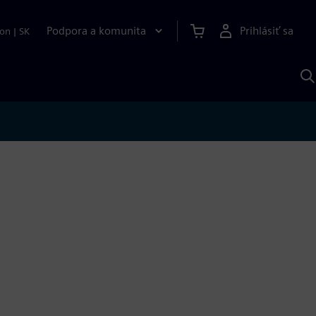
Podpora a komunita
Prihlásiť sa
ion
|
SK
V
p
S