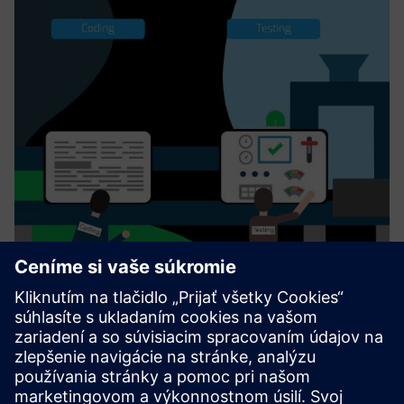
Menditect Test Automation
Menditect Menditect Test Automation (MTA) zvyšuje
rýchlosť doručovania aplikácií Mendix do podniku
odstránením prekážok automatizácie testov. Menditect
poskytuje jedinečnú technológiu „Direct Model Testing“
riadenú AI pre aplikáci...