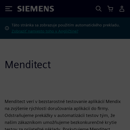
Siemens
Táto stránka sa zobrazuje použitím automatického prekladu.
Zobraziť namiesto toho v Angličtine?
Menditect
Menditect verí v bezstarostné testovanie aplikácií Mendix
na zvýšenie rýchlosti doručovania aplikácií do firmy.
Odstraňujeme prekážky v automatizácii testov tým, že
našim zákazníkom umožňujeme bezkonkurenčné krytie
testov za prijateľné náklady. Poskytujeme Menditect