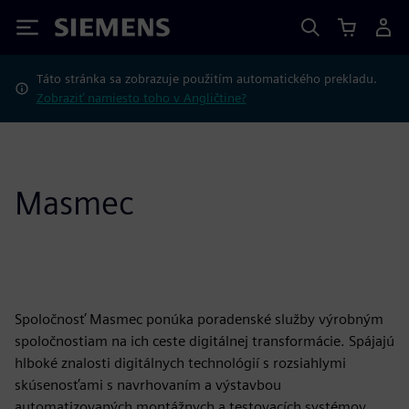
Siemens
Táto stránka sa zobrazuje použitím automatického prekladu.
Zobraziť namiesto toho v Angličtine?
Masmec
Spoločnosť Masmec ponúka poradenské služby výrobným
spoločnostiam na ich ceste digitálnej transformácie. Spájajú
hlboké znalosti digitálnych technológií s rozsiahlymi
skúsenosťami s navrhovaním a výstavbou
automatizovaných montážnych a testovacích systémov