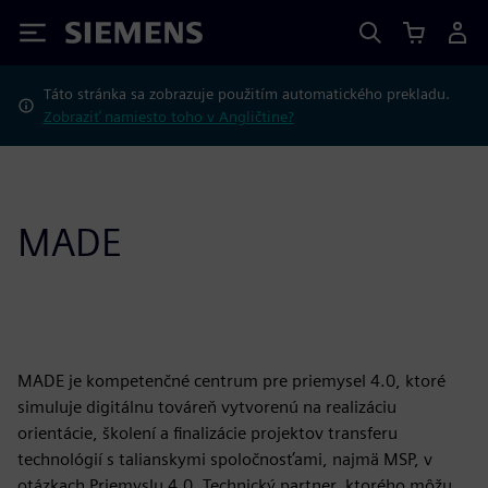
Siemens
Táto stránka sa zobrazuje použitím automatického prekladu.
Zobraziť namiesto toho v Angličtine?
MADE
MADE je kompetenčné centrum pre priemysel 4.0, ktoré
simuluje digitálnu továreň vytvorenú na realizáciu
orientácie, školení a finalizácie projektov transferu
technológií s talianskymi spoločnosťami, najmä MSP, v
otázkach Priemyslu 4.0. Technický partner, ktorého môžu