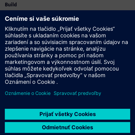
Build
Rozširuje alebo nadväzuje na produkt/riešenie Siemens
Xcelerator, vytvorením nového produktu, alebo vytvára
nové zákaznícke riešenie integráciou produktu Siemens
Xcelerator a vlastného produktu
Service
Poskytuje službu pre produkt/riešenie Siemens Xcelerator,
ktorá pomáha zákazníkovi s jeho implementáciou,
integráciou, prevádzkou alebo údržbou.