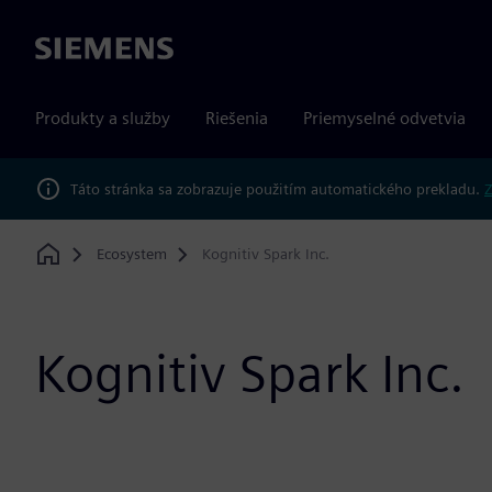
Siemens
Produkty a služby
Riešenia
Priemyselné odvetvia
Táto stránka sa zobrazuje použitím automatického prekladu.
Z
Ecosystem
Kognitiv Spark Inc.
Home
Kognitiv Spark Inc.