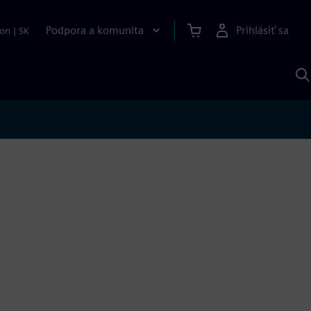
Podpora a komunita
Prihlásiť sa
ion
|
SK
V
p
S