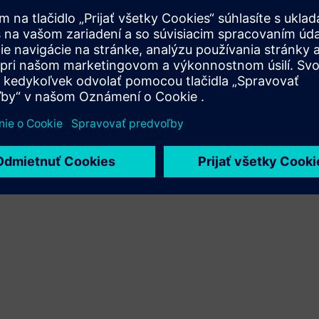
Xcelerator a vlastného produktu
Service
Poskytuje službu pre produkt/riešenie Siemens Xcelerator,
ktorá pomáha zákazníkovi s jeho implementáciou,
integráciou, prevádzkou alebo údržbou.