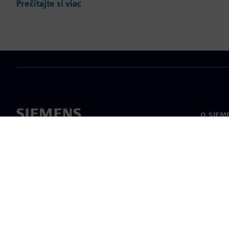
Prečítajte si viac
O SIEM
O nás
Vedenie
Novinky 