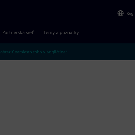
Reg
Partnerská sieť
Témy a poznatky
obraziť namiesto toho v Angličtine?