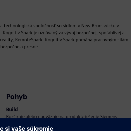
lna technologická spoločnosť so sídlom v New Brunswicku v
. Kognitiv Spark je uznávaný za vývoj bezpečnej, spoľahlivej a
j reality, RemoteSpark. Kognitiv Spark pomáha pracovným silám
, bezpečne a presne.
Pohyb
Build
Rozširuje alebo nadväzuje na produkt/riešenie Siemens
Xcelerator, vytvorením nového produktu, alebo vytvára
nové zákaznícke riešenie integráciou produktu Siemens