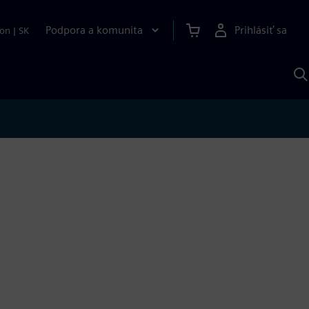
Podpora a komunita
Prihlásiť sa
ion
|
SK
V
p
S