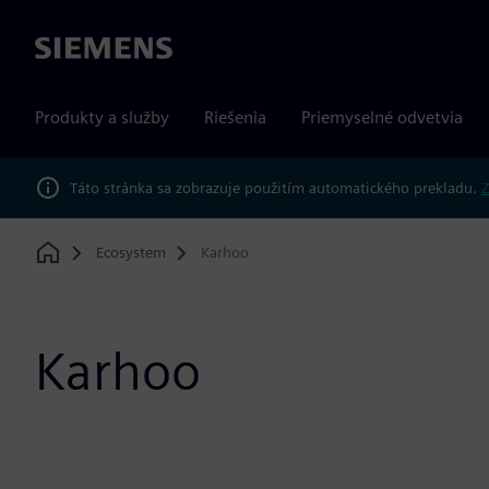
Siemens
Produkty a služby
Riešenia
Priemyselné odvetvia
Táto stránka sa zobrazuje použitím automatického prekladu.
Z
Ecosystem
Karhoo
Home
Karhoo