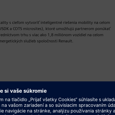
ality s cieľom vytvoriť inteligentné riešenia mobility na celom
PI/SDK a COTS microsites), ktoré umožňujú partnerom ponúkať
redníctvom trhu s viac ako 1,8 miliónom vozidiel na celom
nergetických služieb spoločnosti Renault.
Pohyb
Build
Rozširuje alebo nadväzuje na produkt/riešenie Siemens
Xcelerator, vytvorením nového produktu, alebo vytvára
nové zákaznícke riešenie integráciou produktu Siemens