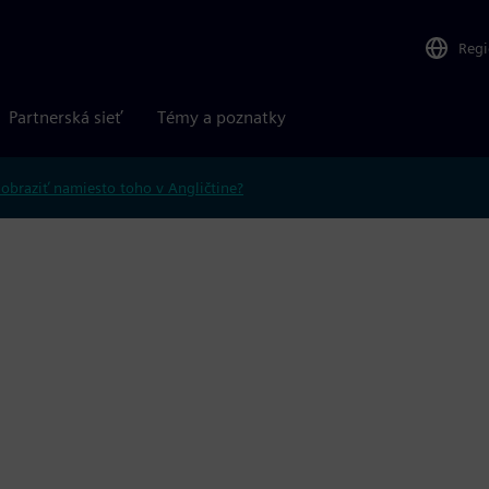
Reg
Partnerská sieť
Témy a poznatky
obraziť namiesto toho v Angličtine?