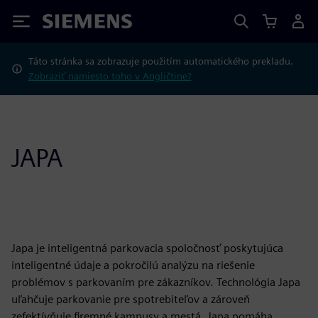
Siemens
Táto stránka sa zobrazuje použitím automatického prekladu.
Zobraziť namiesto toho v Angličtine?
JAPA
Japa je inteligentná parkovacia spoločnosť poskytujúca
inteligentné údaje a pokročilú analýzu na riešenie
problémov s parkovaním pre zákazníkov. Technológia Japa
uľahčuje parkovanie pre spotrebiteľov a zároveň
zefektívňuje firemné kampusy a mestá. Japa pomáha