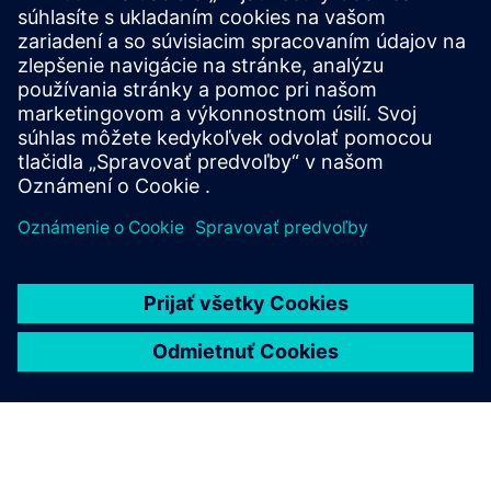
Zákaznícke stránky používajúce Desigo CC by mohli
integrovať toto inteligentné parkovacie riešenie, ktoré
umožní lepší prehľad o inventári parkovania poskytovaním
údajov o obsadení v reálnom čase. Spoločnosť Desigo CC
by mohla upo...
Prečítajte si viac