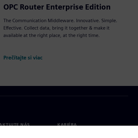
OPC Router Enterprise Edition
The Communication Middleware. Innovative. Simple.
Effective. Collect data, bring it together & make it
available at the right place, at the right time.
Prečítajte si viac
AKTUJTE NÁS
KARIÉRA
kt
Pracovné ponuky a kariéra