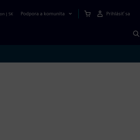
Podpora a komunita
Prihlásiť sa
ion
|
SK
V
p
S