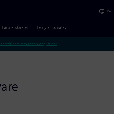
Reg
Partnerská sieť
Témy a poznatky
obraziť namiesto toho v Angličtine?
ware