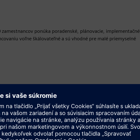
70 zamestnancov ponúka poradenské, plánovacie, implementačné
encovaniu voľne škálovateľné a sú vhodné pre malé priemyselné
Pohyb
Build
Rozširuje alebo nadväzuje na produkt/riešenie Siemens
Xcelerator, vytvorením nového produktu, alebo vytvára
nové zákaznícke riešenie integráciou produktu Siemens