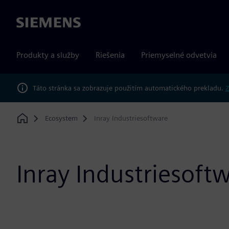
Siemens
Produkty a služby
Riešenia
Priemyselné odvetvia
Táto stránka sa zobrazuje použitím automatického prekladu.
Z
Ecosystem
Inray Industriesoftware
Home
Inray Industriesoft