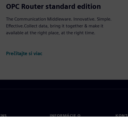
OPC Router standard edition
The Communication Middleware. Innovative. Simple.
Effective.Collect data, bring it together & make it
available at the right place, at the right time.
Prečítajte si viac
ENS
INFORMÁCIE O
KONT
SPOLOČNOSTI
Konta