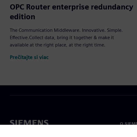
OPC Router enterprise redundancy
edition
The Communication Middleware. Innovative. Simple.
Effective.Collect data, bring it together & make it
available at the right place, at the right time.
Prečítajte si viac
O SIEM
O nás