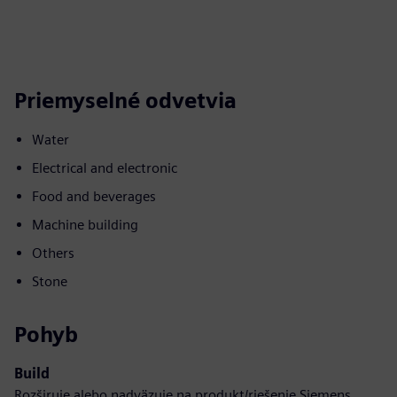
Priemyselné odvetvia
Water
Electrical and electronic
Food and beverages
Machine building
Others
Stone
Pohyb
Build
Rozširuje alebo nadväzuje na produkt/riešenie Siemens