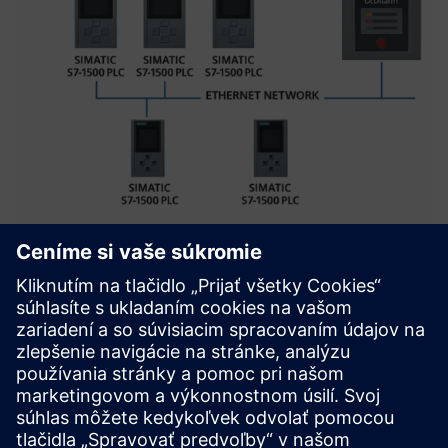
Streamlining PLC-Octalarm
Integration using Siemens PLCs
Tento prípad ukazuje, ako môžete úspešne riešiť výzvy
spojené s tradičnou integráciou PLC-Octalarm a poskytnúť
efektívnejšie, flexibilnejšie a bezpečnejšie riešenie.
Prečítajte si viac