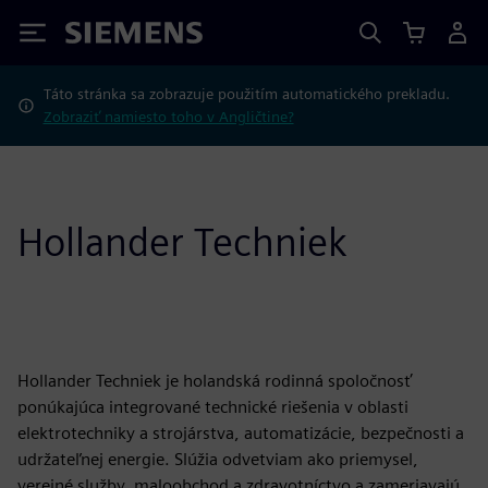
Siemens
Táto stránka sa zobrazuje použitím automatického prekladu.
Zobraziť namiesto toho v Angličtine?
Hollander Techniek
Hollander Techniek je holandská rodinná spoločnosť
ponúkajúca integrované technické riešenia v oblasti
elektrotechniky a strojárstva, automatizácie, bezpečnosti a
udržateľnej energie. Slúžia odvetviam ako priemysel,
verejné služby, maloobchod a zdravotníctvo a zameriavajú