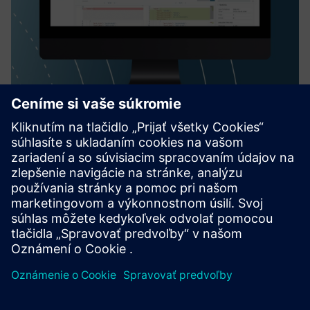
HighByte Intelligence Hub
HighByte Intelligence Hub is an Industrial DataOps
software solution designed specifically for data modeling,
orchestration, and governance. Deploy the Intelligence Hub
at the Edge to contextualize and prepare plant floor data
for...
Prečítajte si viac