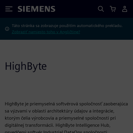
Siemens
Táto stránka sa zobrazuje použitím automatického prekladu.
Zobraziť namiesto toho v Angličtine?
HighByte
HighByte je priemyselná softvérová spoločnosť zaoberajúca
sa výzvami v oblasti architektúry údajov a integrácie,
ktorým čelia výrobcovia a priemyselné spoločnosti pri
digitálnej transformácii. HighByte Intelligence Hub,
osvedčený softvér Industrial DataOps spoločnosti,