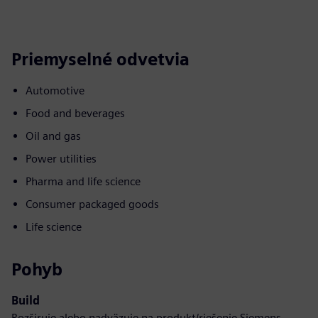
Priemyselné odvetvia
Automotive
Food and beverages
Oil and gas
Power utilities
Pharma and life science
Consumer packaged goods
Life science
Pohyb
Build
Rozširuje alebo nadväzuje na produkt/riešenie Siemens